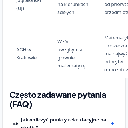
Jagielloński
na kierunkach
od prioryt
(UJ)
ścisłych
przedmiot
Matematy
Wzór
rozszerzo
AGH w
uwzględnia
ma najwyż
Krakowie
głównie
priorytet
matematykę
(mnożnik ×
Często zadawane pytania
(FAQ)
Jak obliczyć punkty rekrutacyjne na
studia?