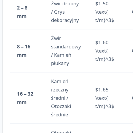
Żwir drobny
$1.50
2 – 8
/ Grys
\text{
mm
dekoracyjny
t/m}^3$
Żwir
$1.60
8 – 16
standardowy
\text{
mm
/ Kamień
t/m}^3$
płukany
Kamień
rzeczny
$1.65
16 – 32
średni /
\text{
mm
Otoczaki
t/m}^3$
średnie
Otoczaki