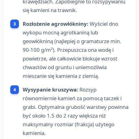
krawędziach. Zapobiegnie to rozsypywaniu
się kamieni na trawnik.
Rozłożenie agrowłókniny:
Wyściel dno
wykopu mocną agrotkaniną lub
geowłókniną (najlepiej o gramaturze min.
90-100 g/m²). Przepuszcza ona wodę i
powietrze, ale całkowicie blokuje wzrost
chwastów od gruntu i uniemożliwia
mieszanie się kamienia z ziemią.
Wysypanie kruszywa:
Rozsyp
równomiernie kamień za pomocą taczek i
grabi. Optymalna grubość warstwy powinna
być około 1.5 do 2 razy większa niż
maksymalny rozmiar (frakcja) użytego
kamienia.