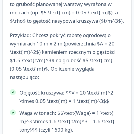
to grubość planowanej warstwy wyrażona w
metrach (np. $5 \text{ cm} = 0.05 \text{ m}$), a
$\rho$ to gęstość nasypowa kruszywa ($t/m^3$).
Przykład: Chcesz pokryć rabatę ogrodową o
wymiarach 10 m x 2 m (powierzchnia $A = 20
\text{ m}^2$) kamieniem rzecznym o gęstości
$1.6 \text{ t/m}^3$ na grubość $5 \text{ cm}
(0.05 \text{ m})$. Obliczenie wygląda
następująco:
Objętość kruszywa: $$V = 20 \text{ m}^2
\times 0.05 \text{ m} = 1 \text{ m}^3$$
Waga w tonach: $$\text{Waga} = 1 \text{
m}^3 \times 1.6 \text{ t/m}^3 = 1.6 \text{
tony}$$ (czyli 1600 kg).