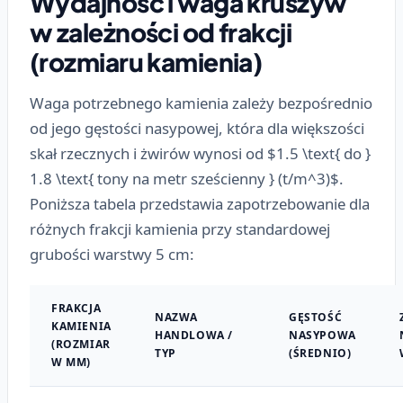
Wydajność i waga kruszyw
w zależności od frakcji
(rozmiaru kamienia)
Waga potrzebnego kamienia zależy bezpośrednio
od jego gęstości nasypowej, która dla większości
skał rzecznych i żwirów wynosi od $1.5 \text{ do }
1.8 \text{ tony na metr sześcienny } (t/m^3)$.
Poniższa tabela przedstawia zapotrzebowanie dla
różnych frakcji kamienia przy standardowej
grubości warstwy 5 cm:
FRAKCJA
NAZWA
GĘSTOŚĆ
KAMIENIA
HANDLOWA /
NASYPOWA
(ROZMIAR
TYP
(ŚREDNIO)
W MM)