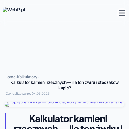
Home
›
Kalkulatory
›
Kalkulator kamieni rzecznych — ile ton żwiru i otoczaków
kupić?
·
Zaktualizowano:
04.06.2026
Kalkulator kamieni
rzecznych — ile ton żwiru i