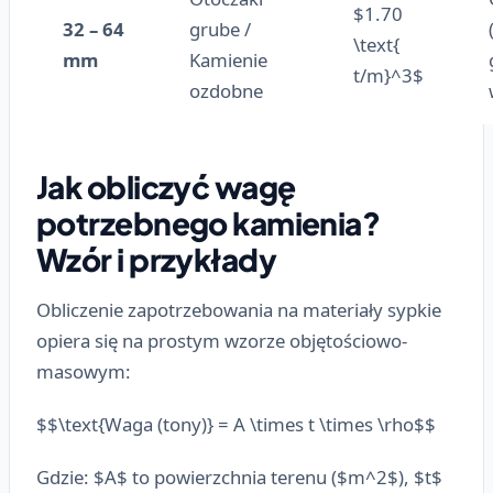
$1.70
32 – 64
grube /
\text{
mm
Kamienie
t/m}^3$
ozdobne
Jak obliczyć wagę
potrzebnego kamienia?
Wzór i przykłady
Obliczenie zapotrzebowania na materiały sypkie
opiera się na prostym wzorze objętościowo-
masowym:
$$\text{Waga (tony)} = A \times t \times \rho$$
Gdzie: $A$ to powierzchnia terenu ($m^2$), $t$