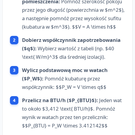
pomieszczenia:
Pomnóż szerokość pokoju
przez jego długość (powierzchnia w $m^2$),
a następnie pomnóż przez wysokość sufitu
(kubatura w $m^3$). $$V = A \times h$$
Dobierz współczynnik zapotrzebowania
($q$):
Wybierz wartość z tabeli (np. $40
\text{ W/m}^3$ dla średniej izolacji).
Wylicz podstawową moc w watach
($P_W$):
Pomnóż kubaturę przez
współczynnik: $$P_W = V \times q$$
Przelicz na BTU/h ($P_{BTU}$):
Jeden wat
to około $3,412 \text{ BTU/h}$. Pomnóż
wynik w watach przez ten przelicznik:
$$P_{BTU} = P_W \times 3.412142$$