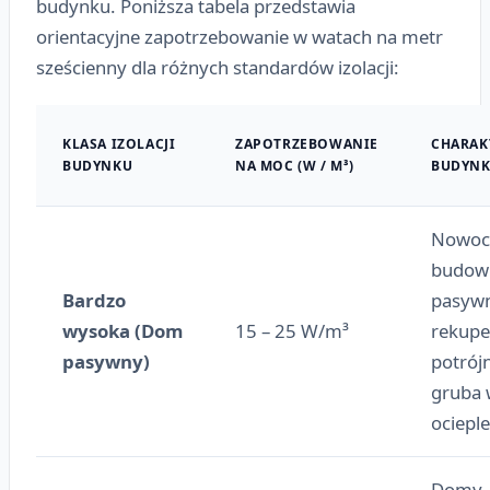
budynku. Poniższa tabela przedstawia
orientacyjne zapotrzebowanie w watach na metr
sześcienny dla różnych standardów izolacji:
KLASA IZOLACJI
ZAPOTRZEBOWANIE
CHARAK
BUDYNKU
NA MOC (W / M³)
BUDYN
Nowoc
budow
Bardzo
pasyw
wysoka (Dom
15 – 25 W/m³
rekupe
pasywny)
potrój
gruba 
ocieple
Domy