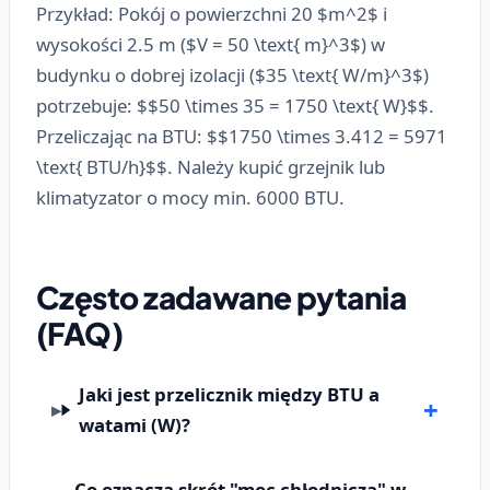
Przykład: Pokój o powierzchni 20 $m^2$ i
wysokości 2.5 m ($V = 50 \text{ m}^3$) w
budynku o dobrej izolacji ($35 \text{ W/m}^3$)
potrzebuje: $$50 \times 35 = 1750 \text{ W}$$.
Przeliczając na BTU: $$1750 \times 3.412 = 5971
\text{ BTU/h}$$. Należy kupić grzejnik lub
klimatyzator o mocy min. 6000 BTU.
Często zadawane pytania
(FAQ)
Jaki jest przelicznik między BTU a
watami (W)?
Co oznacza skrót "moc chłodnicza" w