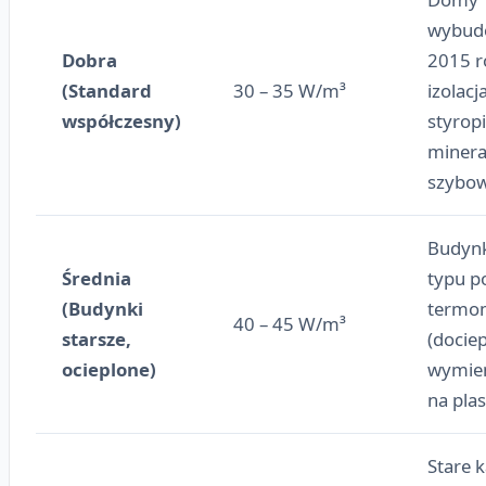
wybud
Dobra
2015 r
(Standard
30 – 35 W/m³
izolacj
współczesny)
styrop
minera
szybow
Budynk
Średnia
typu p
(Budynki
termom
40 – 45 W/m³
starsze,
(dociep
ocieplone)
wymie
na plas
Stare 