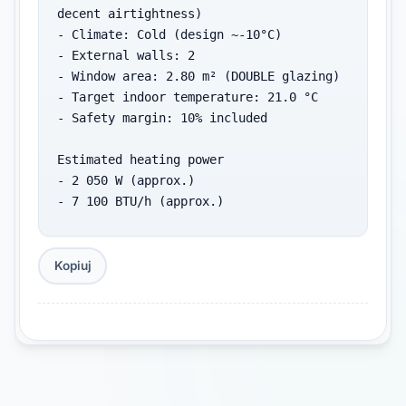
decent airtightness)

- Climate: Cold (design ~-10°C)

- External walls: 2

- Window area: 2.80 m² (DOUBLE glazing)

- Target indoor temperature: 21.0 °C

- Safety margin: 10% included

Estimated heating power

- 2 050 W (approx.)

- 7 100 BTU/h (approx.)

Radiator estimate

- If one radiator outputs 1 200 W, you 
Kopiuj
need about 2 unit(s).

Notes

- Radiator outputs depend on water 
temperatures (e.g., ΔT50 vs lower-
temperature systems).
