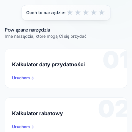
- This is a planning-grade estimate. For 
final sizing, verify with a detailed 
★
★
★
★
★
Oceń to narzędzie:
heat-loss calculation.
Powiązane narzędzia
Inne narzędzia, które mogą Ci się przydać
01
Kalkulator daty przydatności
Uruchom
02
Kalkulator rabatowy
Uruchom