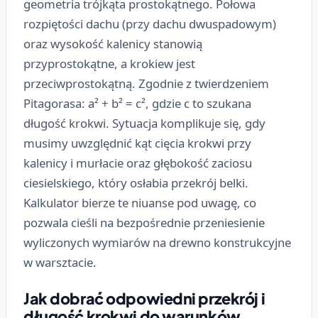
geometria trójkąta prostokątnego. Połowa
rozpiętości dachu (przy dachu dwuspadowym)
oraz wysokość kalenicy stanowią
przyprostokątne, a krokiew jest
przeciwprostokątną. Zgodnie z twierdzeniem
Pitagorasa: a² + b² = c², gdzie c to szukana
długość krokwi. Sytuacja komplikuje się, gdy
musimy uwzględnić kąt cięcia krokwi przy
kalenicy i murłacie oraz głębokość zaciosu
ciesielskiego, który osłabia przekrój belki.
Kalkulator bierze te niuanse pod uwagę, co
pozwala cieśli na bezpośrednie przeniesienie
wyliczonych wymiarów na drewno konstrukcyjne
w warsztacie.
Jak dobrać odpowiedni przekrój i
długość krokwi do warunków