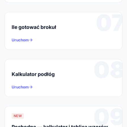
07
Ile gotować brokuł
Uruchom
08
Kalkulator podłóg
Uruchom
09
NEW
Pochodne — kalkulator i tablica wzorów