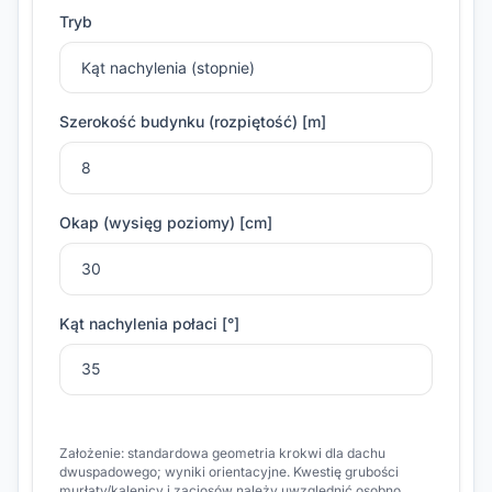
Tryb
Szerokość budynku (rozpiętość) [m]
Okap (wysięg poziomy) [cm]
Kąt nachylenia połaci [°]
Założenie: standardowa geometria krokwi dla dachu
dwuspadowego; wyniki orientacyjne. Kwestię grubości
murłaty/kalenicy i zaciosów należy uwzględnić osobno.