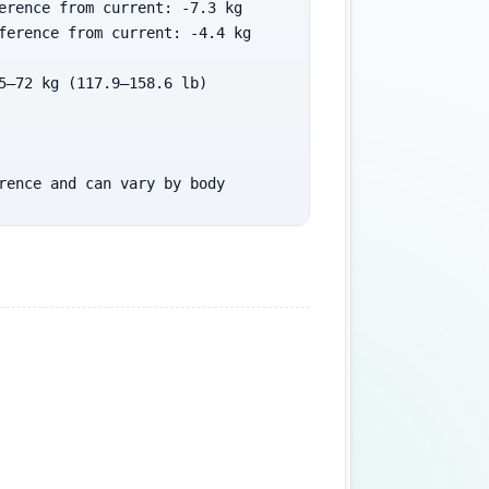
erence from current: -7.3 kg

ference from current: -4.4 kg

5–72 kg (117.9–158.6 lb)

rence and can vary by body 