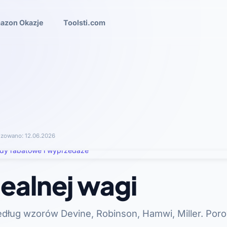
azon Okazje
Toolsti.com
lizowano:
12.06.2026
dealnej wagi
edług wzorów Devine, Robinson, Hamwi, Miller. Poro