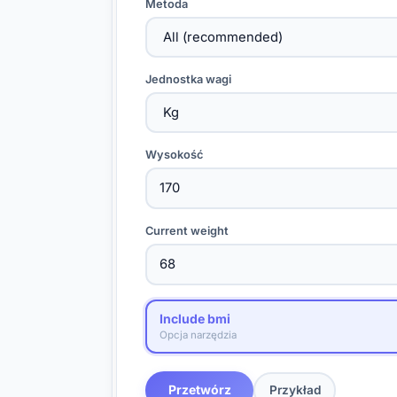
Metoda
Jednostka wagi
Wysokość
Current weight
Include bmi
Opcja narzędzia
Przetwórz
Przykład