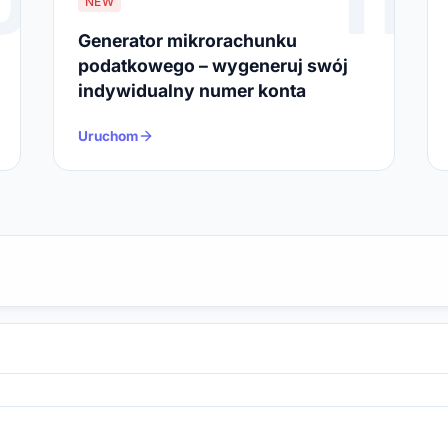
0
11
NEW
Generator mikrorachunku
podatkowego – wygeneruj swój
indywidualny numer konta
Uruchom