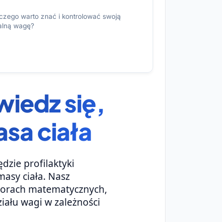
czego warto znać i kontrolować swoją
alną wagę?
wiedz się,
sa ciała
dzie profilaktyki
asy ciała. Nasz
wzorach matematycznych,
ału wagi w zależności