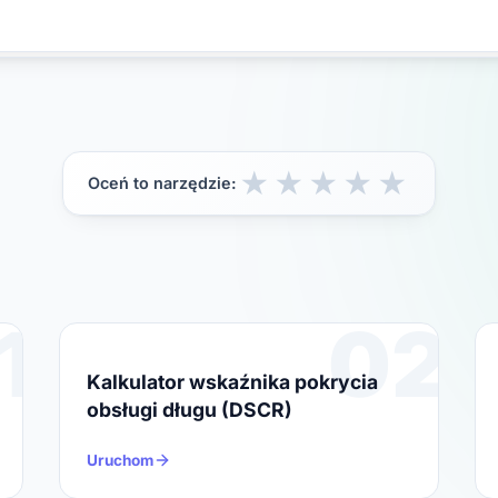
★
★
★
★
★
Oceń to narzędzie:
1
02
Kalkulator wskaźnika pokrycia
obsługi długu (DSCR)
Uruchom