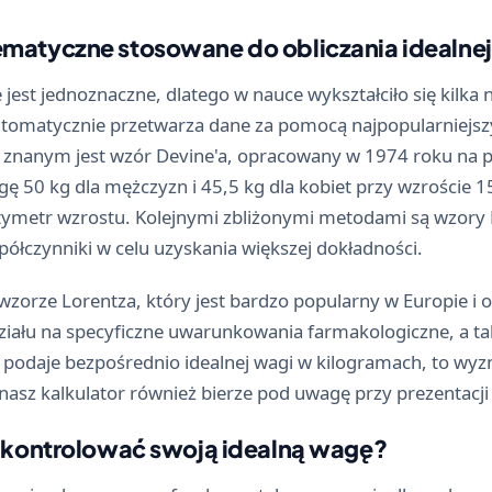
matyczne stosowane do obliczania idealnej
e jest jednoznaczne, dlatego w nauce wykształciło się kilka
automatycznie przetwarza dane za pomocą najpopularniejsz
ej znanym jest wzór Devine'a, opracowany w 1974 roku na
gę 50 kg dla mężczyzn i 45,5 kg dla kobiet przy wzroście
tymetr wzrostu. Kolejnymi zbliżonymi metodami są wzory R
półczynniki w celu uzyskania większej dokładności.
orze Lorentza, który jest bardzo popularny w Europie i o
ziału na specyficzne uwarunkowania farmakologiczne, a t
 podaje bezpośrednio idealnej wagi w kilogramach, to wy
ry nasz kalkulator również bierze pod uwagę przy prezenta
i kontrolować swoją idealną wagę?