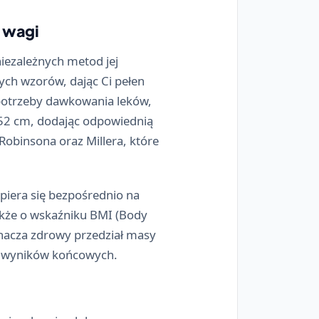
 wagi
 niezależnych metod jej
ych wzorów, dając Ci pełen
 potrzeby dawkowania leków,
 152 cm, dodając odpowiednią
obinsona oraz Millera, które
piera się bezpośrednio na
akże o wskaźniku BMI (Body
znacza zdrowy przedział masy
cji wyników końcowych.