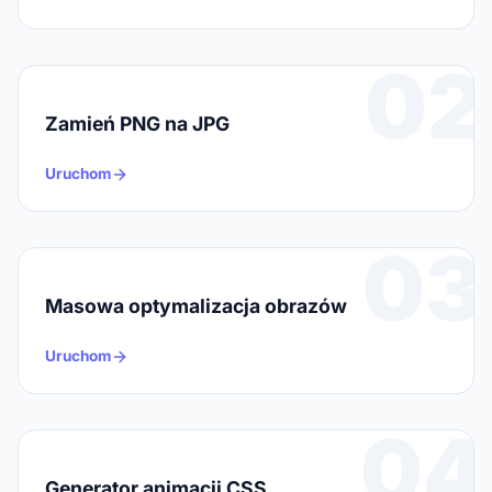
02
Zamień PNG na JPG
Uruchom
03
Masowa optymalizacja obrazów
Uruchom
04
Generator animacji CSS