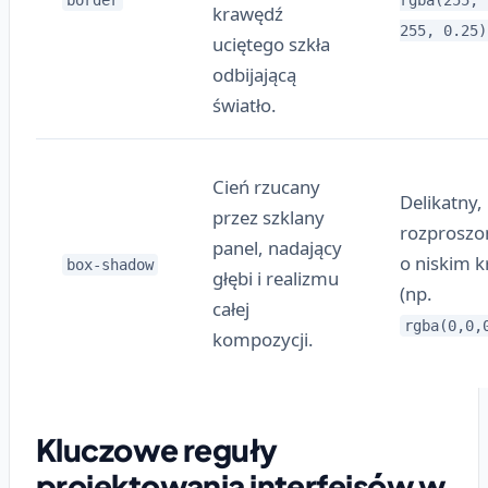
border
rgba(255, 
krawędź
255, 0.25)
uciętego szkła
odbijającą
światło.
Cień rzucany
Delikatny,
przez szklany
rozproszo
panel, nadający
o niskim k
box-shadow
głębi i realizmu
(np.
całej
rgba(0,0,
kompozycji.
Kluczowe reguły
projektowania interfejsów w