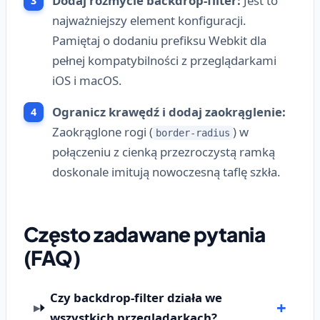
Dodaj rozmycie backdrop-filter:
Jest to
najważniejszy element konfiguracji.
Pamiętaj o dodaniu prefiksu Webkit dla
pełnej kompatybilności z przeglądarkami
iOS i macOS.
Ogranicz krawędź i dodaj zaokrąglenie:
Zaokrąglone rogi (
) w
border-radius
połączeniu z cienką przezroczystą ramką
doskonale imitują nowoczesną taflę szkła.
Często zadawane pytania
(FAQ)
Czy backdrop-filter działa we
wszystkich przeglądarkach?