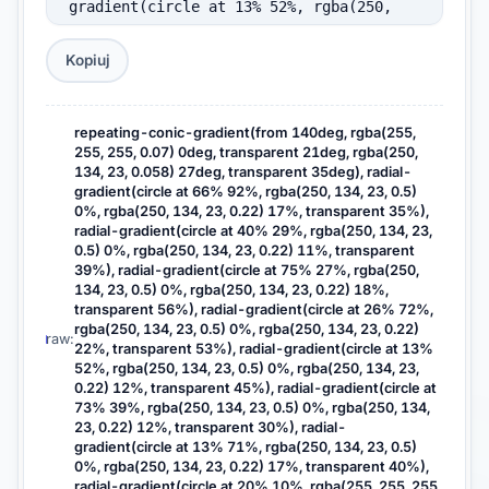
gradient(circle at 13% 52%, rgba(250, 
134, 23, 0.5) 0%, rgba(250, 134, 23, 
0.22) 12%, transparent 45%), radial-
Kopiuj
gradient(circle at 73% 39%, rgba(250, 
134, 23, 0.5) 0%, rgba(250, 134, 23, 
0.22) 12%, transparent 30%), radial-
repeating-conic-gradient(from 140deg, rgba(255,
255, 255, 0.07) 0deg, transparent 21deg, rgba(250,
gradient(circle at 13% 71%, rgba(250, 
134, 23, 0.058) 27deg, transparent 35deg), radial-
134, 23, 0.5) 0%, rgba(250, 134, 23, 
gradient(circle at 66% 92%, rgba(250, 134, 23, 0.5)
0.22) 17%, transparent 40%), radial-
0%, rgba(250, 134, 23, 0.22) 17%, transparent 35%),
radial-gradient(circle at 40% 29%, rgba(250, 134, 23,
gradient(circle at 20% 10%, rgba(255, 
0.5) 0%, rgba(250, 134, 23, 0.22) 11%, transparent
255, 255, 0.064), transparent 55%), 
39%), radial-gradient(circle at 75% 27%, rgba(250,
radial-gradient(circle at 80% 90%, 
134, 23, 0.5) 0%, rgba(250, 134, 23, 0.22) 18%,
rgba(255, 255, 255, 0.026), transparent 
transparent 56%), radial-gradient(circle at 26% 72%,
rgba(250, 134, 23, 0.5) 0%, rgba(250, 134, 23, 0.22)
55%), linear-gradient(140deg, #0D6EFD, 
raw:
22%, transparent 53%), radial-gradient(circle at 13%
#7C3AED);

52%, rgba(250, 134, 23, 0.5) 0%, rgba(250, 134, 23,
  background-size: cover;

0.22) 12%, transparent 45%), radial-gradient(circle at
73% 39%, rgba(250, 134, 23, 0.5) 0%, rgba(250, 134,
  background-repeat: no-repeat;

23, 0.22) 12%, transparent 30%), radial-
  background-position: center;

gradient(circle at 13% 71%, rgba(250, 134, 23, 0.5)
  filter: blur(10px);

0%, rgba(250, 134, 23, 0.22) 17%, transparent 40%),
}
radial-gradient(circle at 20% 10%, rgba(255, 255, 255,