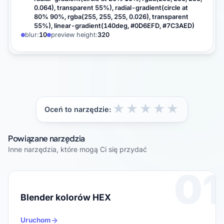
0.064), transparent 55%), radial-gradient(circle at
80% 90%, rgba(255, 255, 255, 0.026), transparent
55%), linear-gradient(140deg, #0D6EFD, #7C3AED)
blur:
10
preview height:
320
★
★
★
★
★
Oceń to narzędzie:
Powiązane narzędzia
Inne narzędzia, które mogą Ci się przydać
01
Blender kolorów HEX
Uruchom