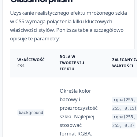
Uzyskanie realistycznego efektu mrożonego szkła
w CSS wymaga połączenia kilku kluczowych
właściwości stylów. Poniższa tabela szczegółowo
opisuje te parametry:
ROLA W
WŁAŚCIWOŚĆ
ZALECANY Z
TWORZENIU
CSS
WARTOŚCI
EFEKTU
Określa kolor
bazowy i
rgba(255,
przezroczystość
255, 0.15)
background
szkła. Najlepiej
rgba(255,
stosować
255, 0.3)
format RGBA.