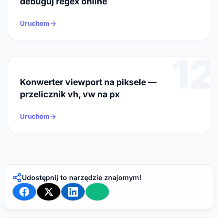
debuguj regex online
Uruchom
12
Konwerter viewport na piksele —
przelicznik vh, vw na px
Uruchom
Udostępnij to narzędzie znajomym!