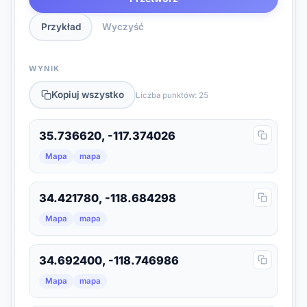
Przykład
Wyczyść
WYNIK
Kopiuj wszystko
Liczba punktów: 25
35.736620, -117.374026
Mapa
mapa
34.421780, -118.684298
Mapa
mapa
34.692400, -118.746986
Mapa
mapa