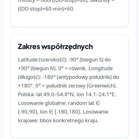
((DD-stop)×60-min)×60.
Zakres współrzędnych
Latitude (szerokość): -90° (biegun S) do
+90° (biegun N). 0° = równik. Longitude
(długość): -180° (antypodowy południk) do
+180°. 0° = południk zerowy (Greenwich).
Polska: lat 49.0–54.8°N, lon 14.1–24.1°E.
Losowanie globalne: random lat ∈
[-90,90], lon ∈ [-180,180]. Losowanie
krajowe: bbox konkretnego kraju.