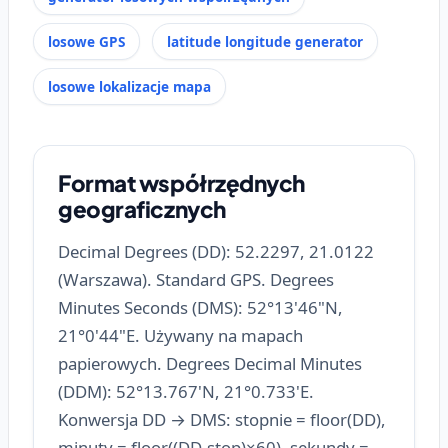
losowe GPS
latitude longitude generator
losowe lokalizacje mapa
Format współrzędnych
geograficznych
Decimal Degrees (DD): 52.2297, 21.0122
(Warszawa). Standard GPS. Degrees
Minutes Seconds (DMS): 52°13'46"N,
21°0'44"E. Używany na mapach
papierowych. Degrees Decimal Minutes
(DDM): 52°13.767'N, 21°0.733'E.
Konwersja DD → DMS: stopnie = floor(DD),
minuty = floor((DD-stop)×60), sekundy =