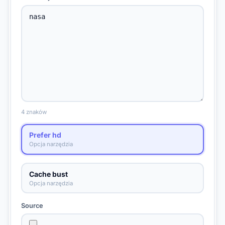
4 znaków
Prefer hd
Opcja narzędzia
Cache bust
Opcja narzędzia
Source