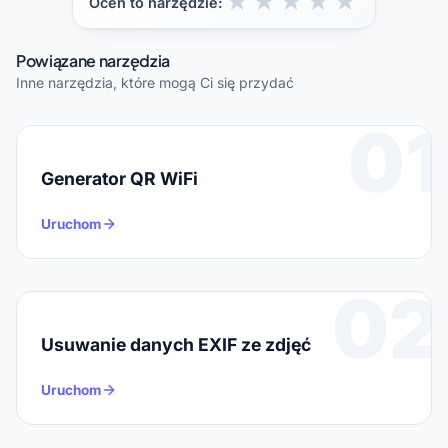
★
★
★
★
★
Oceń to narzędzie:
Powiązane narzędzia
Inne narzędzia, które mogą Ci się przydać
01
Generator QR WiFi
Uruchom
02
Usuwanie danych EXIF ze zdjęć
Uruchom