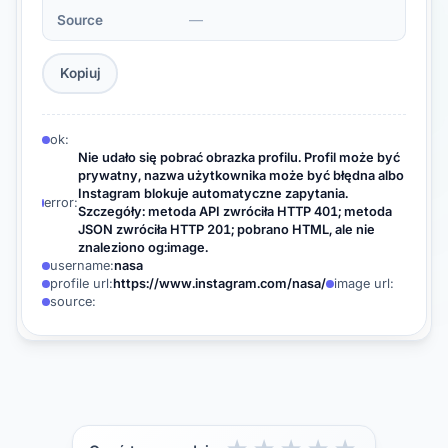
—
Source
Kopiuj
ok:
Nie udało się pobrać obrazka profilu. Profil może być
prywatny, nazwa użytkownika może być błędna albo
Instagram blokuje automatyczne zapytania.
error:
Szczegóły: metoda API zwróciła HTTP 401; metoda
JSON zwróciła HTTP 201; pobrano HTML, ale nie
znaleziono og:image.
username:
nasa
profile url:
https://www.instagram.com/nasa/
image url:
source: