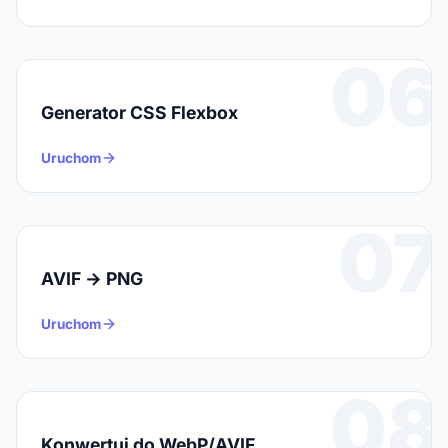
06
Generator CSS Flexbox
Uruchom
07
AVIF → PNG
Uruchom
08
Konwertuj do WebP/AVIF