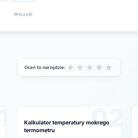
Wyczyść
★
★
★
★
★
Oceń to narzędzie:
1
02
Kalkulator temperatury mokrego
termometru