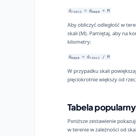
d
= d
× M
rzecz
mapa
Aby obliczyć odległość w tere
skali (M). Pamiętaj, aby na k
kilometry:
d
= d
/ M
mapa
rzecz
W przypadku skali powiększaj
pięciokrotnie większy od rze
Tabela popularny
Poniższe zestawienie pokazuj
w terenie w zależności od skal