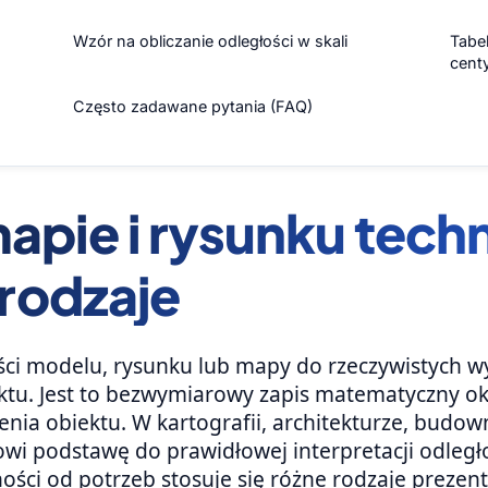
Wzór na obliczanie odległości w skali
Tabel
cent
Często zadawane pytania (FAQ)
mapie i rysunku tec
i rodzaje
ości modelu, rysunku lub mapy do rzeczywistych 
u. Jest to bezwymiarowy zapis matematyczny okr
enia obiektu. W kartografii, architekturze, budow
owi podstawę do prawidłowej interpretacji odległ
ości od potrzeb stosuje się różne rodzaje prezent