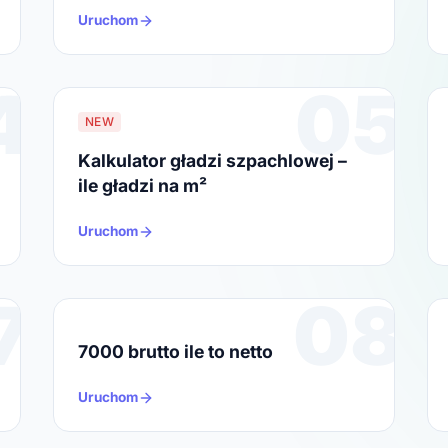
Uruchom
4
05
NEW
Kalkulator gładzi szpachlowej –
ile gładzi na m²
Uruchom
7
08
7000 brutto ile to netto
Uruchom