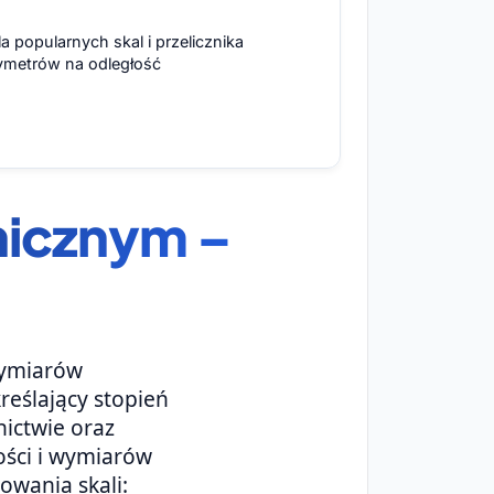
a popularnych skal i przelicznika
ymetrów na odległość
hnicznym –
wymiarów
eślający stopień
nictwie oraz
ości i wymiarów
owania skali: