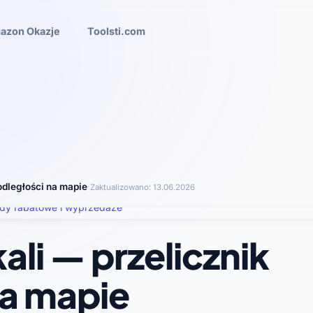
azon Okazje
Toolsti.com
 odległości na mapie
·
Zaktualizowano:
13.06.2026
ali — przelicznik
na mapie