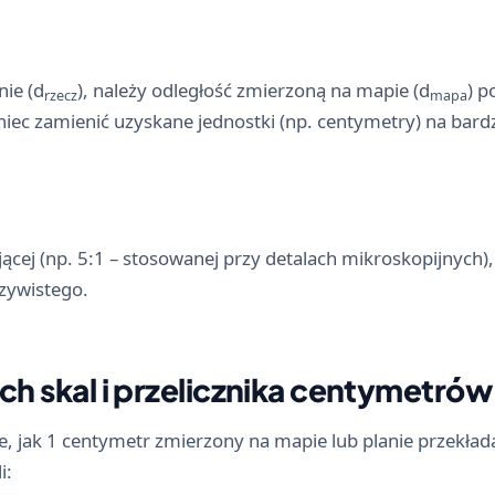
nie (d
), należy odległość zmierzoną na mapie (d
) 
rzecz
mapa
oniec zamienić uzyskane jednostki (np. centymetry) na bard
ącej (np. 5:1 – stosowanej przy detalach mikroskopijnych)
czywistego.
ch skal i przelicznika centymetrów
e, jak 1 centymetr zmierzony na mapie lub planie przekłada
i: