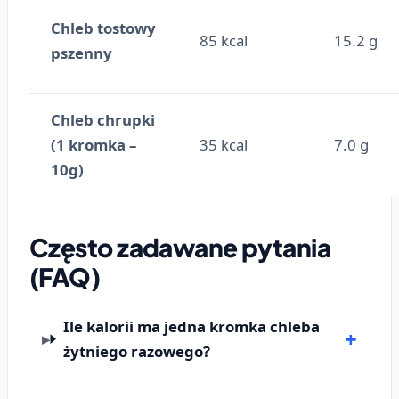
Chleb tostowy
85 kcal
15.2 g
pszenny
Chleb chrupki
(1 kromka –
35 kcal
7.0 g
10g)
Często zadawane pytania
(FAQ)
Ile kalorii ma jedna kromka chleba
żytniego razowego?