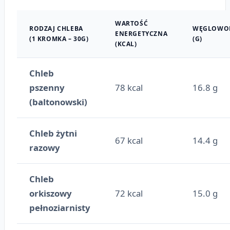
WARTOŚĆ
RODZAJ CHLEBA
WĘGLOWO
ENERGETYCZNA
(1 KROMKA – 30G)
(G)
(KCAL)
Chleb
pszenny
78 kcal
16.8 g
(baltonowski)
Chleb żytni
67 kcal
14.4 g
razowy
Chleb
orkiszowy
72 kcal
15.0 g
pełnoziarnisty