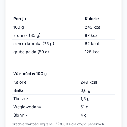
Porcja
Kalorie
100 g
249 kcal
kromka (35 g)
87 kcal
cienka kromka (25 g)
62 kcal
gruba pajda (50 g)
125 kcal
Wartości w 100 g
Kalorie
249 kcal
Białko
6,6 g
Tłuszcz
1,5 g
Węglowodany
51 g
Błonnik
4 g
Średnie wartości wg tabel IŻŻ/USDA dla części jadalnych.