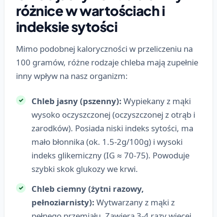
różnice w wartościach i
indeksie sytości
Mimo podobnej kaloryczności w przeliczeniu na
100 gramów, różne rodzaje chleba mają zupełnie
inny wpływ na nasz organizm:
Chleb jasny (pszenny):
Wypiekany z mąki
wysoko oczyszczonej (oczyszczonej z otrąb i
zarodków). Posiada niski indeks sytości, ma
mało błonnika (ok. 1.5-2g/100g) i wysoki
indeks glikemiczny (IG ≈ 70-75). Powoduje
szybki skok glukozy we krwi.
Chleb ciemny (żytni razowy,
pełnoziarnisty):
Wytwarzany z mąki z
pełnego przemiału. Zawiera 3-4 razy więcej