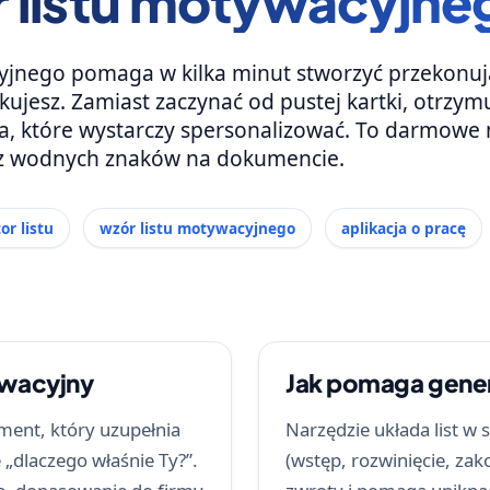
 listu motywacyjneg
yjnego pomaga w kilka minut stworzyć przekonuj
ikujesz. Zamiast zaczynać od pustej kartki, otrzym
, które wystarczy spersonalizować. To darmowe 
 bez wodnych znaków na dokumencie.
or listu
wzór listu motywacyjnego
aplikacja o pracę
ywacyjny
Jak pomaga gene
ment, który uzupełnia
Narzędzie układa list 
 „dlaczego właśnie Ty?”.
(wstęp, rozwinięcie, za