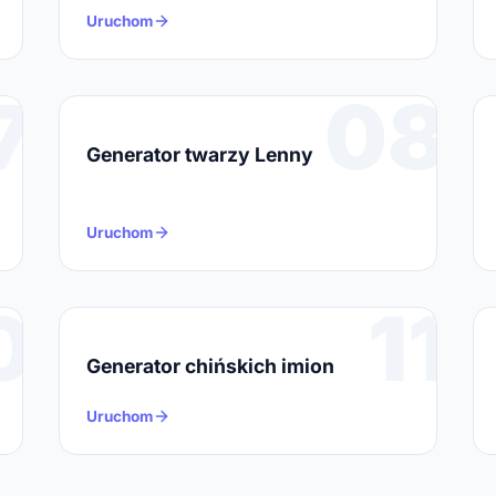
Uruchom
7
08
Generator twarzy Lenny
Uruchom
0
11
Generator chińskich imion
Uruchom