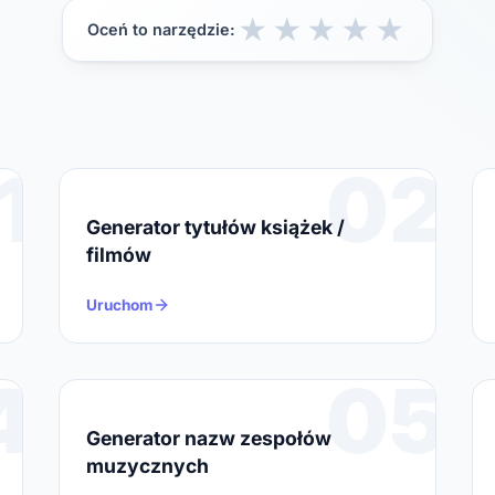
★
★
★
★
★
Oceń to narzędzie:
1
02
Generator tytułów książek /
filmów
Uruchom
4
05
Generator nazw zespołów
muzycznych