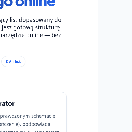
o online
ący list dopasowany do
ujesz gotową strukturę i
narzędzie online — bez
CV i list
rator
w sprawdzonym schemacie
kończenie), podpowiada