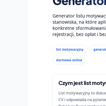
Generator
Generator listu motywac
stanowiska, na które apl
konkretne sformułowania
rejestracji, bez opłat i
list motywacyjny
generat
darmowe online
Czym jest list mot
List motywacyjny to doku
CV i odpowiada na pytanie