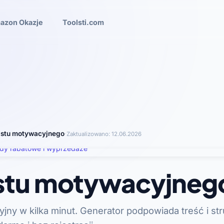
azon Okazje
Toolsti.com
listu motywacyjnego
·
Zaktualizowano:
12.06.2026
istu motywacyjneg
jny w kilka minut. Generator podpowiada treść i str