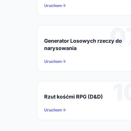
Uruchom
0
Generator Losowych rzeczy do
narysowania
Uruchom
1
Rzut kośćmi RPG (D&D)
Uruchom