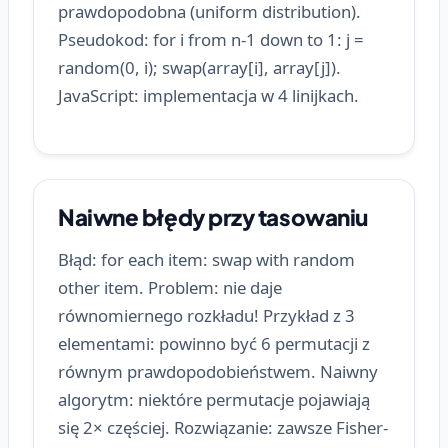
prawdopodobna (uniform distribution).
Pseudokod: for i from n-1 down to 1: j =
random(0, i); swap(array[i], array[j]).
JavaScript: implementacja w 4 linijkach.
Naiwne błędy przy tasowaniu
Błąd: for each item: swap with random
other item. Problem: nie daje
równomiernego rozkładu! Przykład z 3
elementami: powinno być 6 permutacji z
równym prawdopodobieństwem. Naiwny
algorytm: niektóre permutacje pojawiają
się 2× częściej. Rozwiązanie: zawsze Fisher-