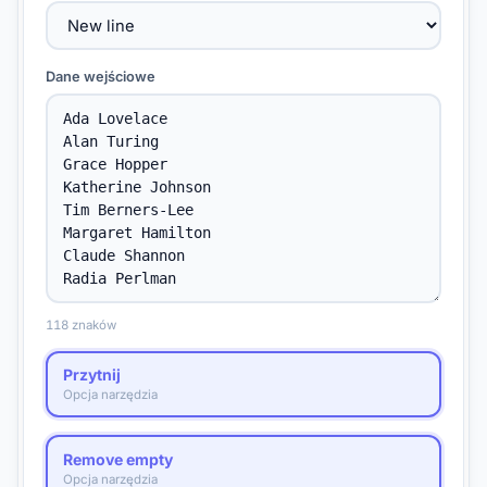
Dane wejściowe
118 znaków
Przytnij
Opcja narzędzia
Remove empty
Opcja narzędzia