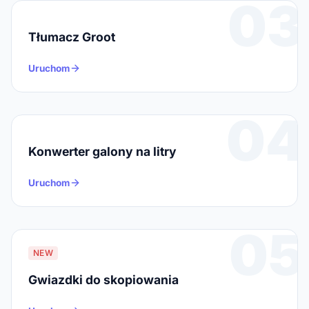
03
Tłumacz Groot
Uruchom
04
Konwerter galony na litry
Uruchom
05
NEW
Gwiazdki do skopiowania