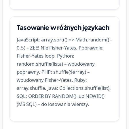
Tasowanie w różnych językach
JavaScript: array.sort(() => Math.random() -
0.5) – ZŁE! Nie Fisher-Yates. Poprawnie:
Fisher-Yates loop. Python:
random.shuffle(lista) – wbudowany,
poprawny. PHP: shuffle($array) –
wbudowany Fisher-Yates. Ruby:
array.shuffle. Java: Collections.shuffle(list).
SQL: ORDER BY RANDOM() lub NEWID()
(MS SQL) – do losowania wierszy.