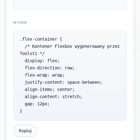
WYNIK
.flex-container {

  /* Kontener Flexbox wygenerowany przez 
Toolsti */

  display: flex;

  flex-direction: row;

  flex-wrap: wrap;

  justify-content: space-between;

  align-items: center;

  align-content: stretch;

  gap: 12px;

}
Kopiuj