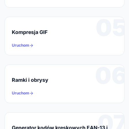
05
Kompresja GIF
Uruchom
06
Ramki i obrysy
Uruchom
07
Generator kodów kreskowych EAN-13 i