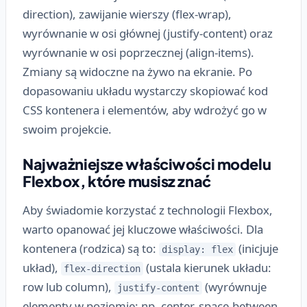
direction), zawijanie wierszy (flex-wrap),
wyrównanie w osi głównej (justify-content) oraz
wyrównanie w osi poprzecznej (align-items).
Zmiany są widoczne na żywo na ekranie. Po
dopasowaniu układu wystarczy skopiować kod
CSS kontenera i elementów, aby wdrożyć go w
swoim projekcie.
Najważniejsze właściwości modelu
Flexbox, które musisz znać
Aby świadomie korzystać z technologii Flexbox,
warto opanować jej kluczowe właściwości. Dla
kontenera (rodzica) są to:
(inicjuje
display: flex
układ),
(ustala kierunek układu:
flex-direction
row lub column),
(wyrównuje
justify-content
elementy w poziomie: np. center, space-between,