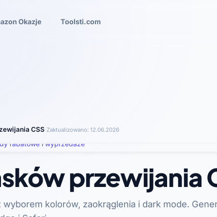
azon Okazje
Toolsti.com
rzewijania CSS
·
Zaktualizowano:
12.06.2026
pasków przewijania
z wyborem kolorów, zaokrąglenia i dark mode. Gene