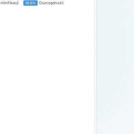
minifikacji
Oszczędność
18.6%
8);

mb:hover {

mb:active {



k {
