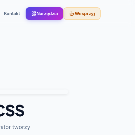
Kontakt
Narzędzia
Wesprzyj
 CSS
rator tworzy