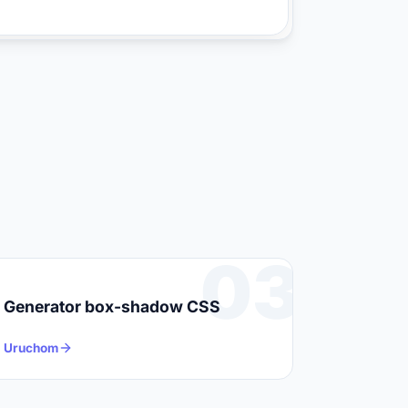
 {

0;

rack {

humb {

0deg, #374151, #4B5563);

03
humb:hover {

Generator box-shadow CSS
humb:active {

Uruchom