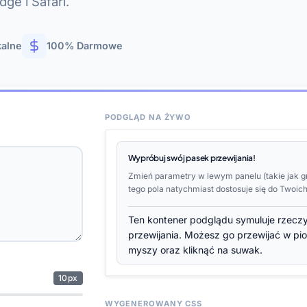
ge i Safari.
kalne
100% Darmowe
PODGLĄD NA ŻYWO
Wypróbuj swój pasek przewijania!
Zmień parametry w lewym panelu (takie jak gr
tego pola natychmiast dostosuje się do Twoich
Ten kontener podglądu symuluje rzeczy
przewijania. Możesz go przewijać w pio
myszy oraz kliknąć na suwak.
Scrollbar Styler pozwala na pełne dost
10px
przeglądarkach opartych na silniku Web
WYGENEROWANY CSS
pomocą pseudoelementów, a także w p