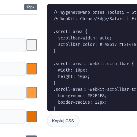
natywnych właściwości.
12px
/* Wygenerowano przez Toolsti — St
Dzięki temu Twoja witryna zyskuje spójn
/* WebKit: Chrome/Edge/Safari | Fi
wszystkich urządzeniach.
.scroll-area {

  scrollbar-width: auto;

  scrollbar-color: #FA8617 #F2F4F8;
}

.scroll-area::-webkit-scrollbar {

  width: 10px;

  height: 10px;

}

.scroll-area::-webkit-scrollbar-tra
  background: #F2F4F8;

  border-radius: 12px;

}

.scroll-area::-webkit-scrollbar-thu
Kopiuj CSS
  background: linear-gradient(180d
  border-radius: 12px;

  border: 2px solid #FFFFFF;
