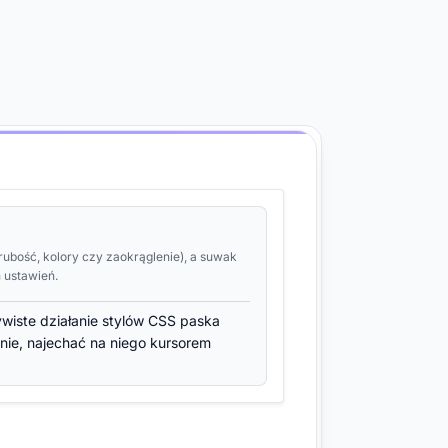
ubość, kolory czy zaokrąglenie), a suwak
 ustawień.
wiste działanie stylów CSS paska
nie, najechać na niego kursorem
osowanie paska przewijania w
Kit (Chrome, Safari, Edge, Opera) za
rzeglądarce Firefox za pomocą