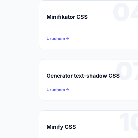
0
Minifikator CSS
Uruchom
0
Generator text-shadow CSS
Uruchom
1
Minify CSS