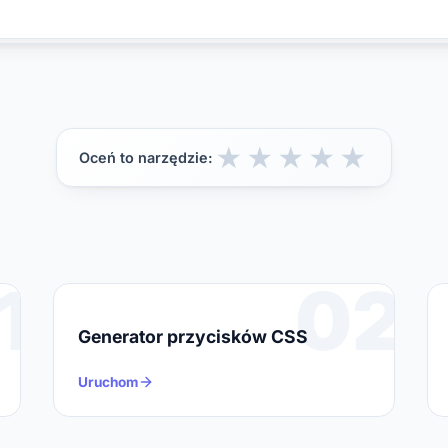
}

@media (prefers-color-scheme: dark)
  .scroll-area {

    scrollbar-color: #374151 #0B122
  }

★
★
★
★
★
Oceń to narzędzie:
  .scroll-area::-webkit-scrollbar-t
    background: #0B1220;

  }

  .scroll-area::-webkit-scrollbar-t
    background: linear-gradient(18
1
02
  }

  .scroll-area::-webkit-scrollbar-t
    background: #4B5563;

Generator przycisków CSS
  }

  .scroll-area::-webkit-scrollbar-t
Uruchom
    background: #6B7280;

  }
