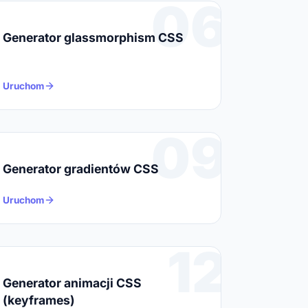
06
0;

Generator glassmorphism CSS
ack {

Uruchom
umb {

0deg, #374151, #4B5563);

09
umb:hover {

Generator gradientów CSS
umb:active {

Uruchom
12
0;

Generator animacji CSS
(keyframes)
ack {
