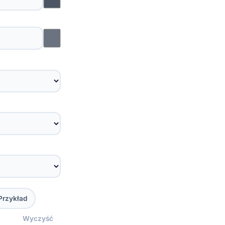
.code-block::-webkit-scrollbar {

  width: 10px;

  height: 10px;

}

.code-block::-webkit-scrollbar-trac
  background: #F2F4F8;

  border-radius: 12px;

}

.code-block::-webkit-scrollbar-thum
  background: linear-gradient(180d
  border-radius: 12px;

  border: 2px solid #FFFFFF;

  background-clip: padding-box;

  box-shadow: 0 0 6px rgba(0,0,0,.1
}

.code-block::-webkit-scrollbar-thum
  background: #FF9B3D;

Przykład
}

.code-block::-webkit-scrollbar-thum
Wyczyść
  background: #E56F00;
