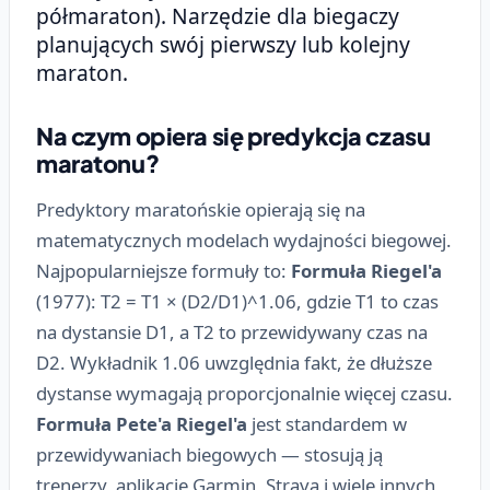
półmaraton). Narzędzie dla biegaczy
planujących swój pierwszy lub kolejny
maraton.
Na czym opiera się predykcja czasu
maratonu?
Predyktory maratońskie opierają się na
matematycznych modelach wydajności biegowej.
Najpopularniejsze formuły to:
Formuła Riegel'a
(1977): T2 = T1 × (D2/D1)^1.06, gdzie T1 to czas
na dystansie D1, a T2 to przewidywany czas na
D2. Wykładnik 1.06 uwzględnia fakt, że dłuższe
dystanse wymagają proporcjonalnie więcej czasu.
Formuła Pete'a Riegel'a
jest standardem w
przewidywaniach biegowych — stosują ją
trenerzy, aplikacje Garmin, Strava i wiele innych