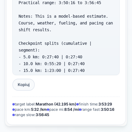
Practical range: 3:50:16 to 3:56:45

Notes: This is a model-based estimate. 
Course, weather, fueling, and pacing can 
shift results.

Checkpoint splits (cumulative | 
segment):

- 5.0 km: 0:27:40 | 0:27:40

- 10.0 km: 0:55:20 | 0:27:40

- 15.0 km: 1:23:00 | 0:27:40

- 20.0 km: 1:50:40 | 0:27:40

- 25.0 km: 2:18:20 | 0:27:40

Kopiuj
- 30.0 km: 2:46:00 | 0:27:40

- 35.0 km: 3:13:40 | 0:27:40

- 40.0 km: 3:41:20 | 0:27:40

target label:
Marathon (42.195 km)
finish time:
3:53:29
pace km:
5:32 /km
pace mi:
8:54 /mi
range fast:
3:50:16
- Finish: 3:53:29 | 0:12:09
range slow:
3:56:45