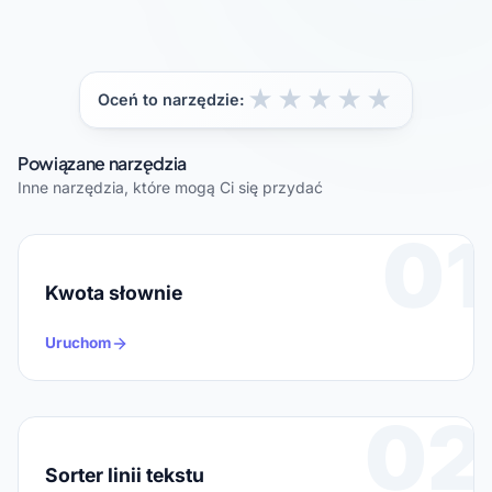
★
★
★
★
★
Oceń to narzędzie:
Powiązane narzędzia
Inne narzędzia, które mogą Ci się przydać
01
Kwota słownie
Uruchom
02
Sorter linii tekstu