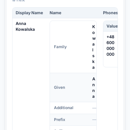
WYNIK
Display Name
Name
Phones
Anna
Value
Pa
K
Kowalska
o
+48
w
600
a
Family
000
l
000
s
k
a
A
n
Given
n
a
—
Additional
—
Prefix