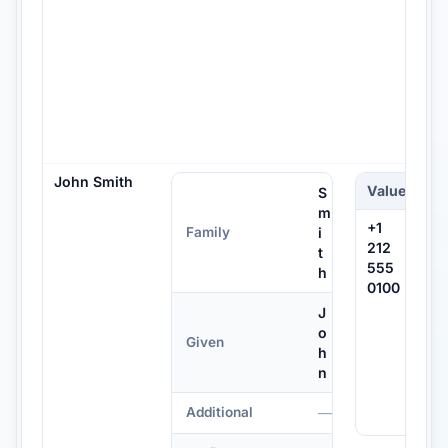
John Smith
Value
Pa
S
m
+1
i
Family
212
t
555
h
0100
J
o
Given
h
n
—
Additional