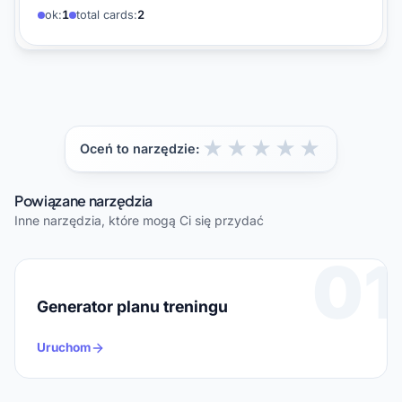
ok:
1
total cards:
2
★
★
★
★
★
Oceń to narzędzie:
Powiązane narzędzia
Inne narzędzia, które mogą Ci się przydać
01
Generator planu treningu
Uruchom