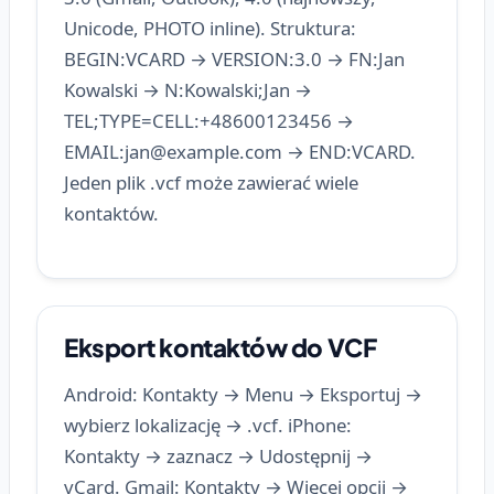
Unicode, PHOTO inline). Struktura:
BEGIN:VCARD → VERSION:3.0 → FN:Jan
Kowalski → N:Kowalski;Jan →
TEL;TYPE=CELL:+48600123456 →
EMAIL:
jan@example.com
→ END:VCARD.
Jeden plik .vcf może zawierać wiele
kontaktów.
Eksport kontaktów do VCF
Android: Kontakty → Menu → Eksportuj →
wybierz lokalizację → .vcf. iPhone:
Kontakty → zaznacz → Udostępnij →
vCard. Gmail: Kontakty → Więcej opcji →