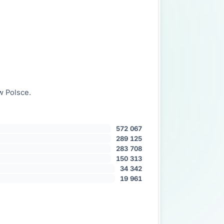
w Polsce.
572 067
289 125
283 708
150 313
34 342
19 961