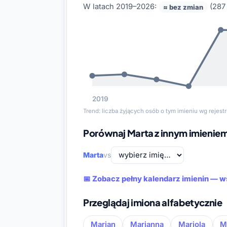
W latach 2019–2026:
(287 
≈ bez zmian
2019
Trend: liczba żyjących osób o tym imieniu wg rejes
Porównaj Marta z innym imienie
Marta
vs
📅 Zobacz pełny kalendarz imienin — w
Przeglądaj imiona alfabetycznie
Marian
Marianna
Mariola
M