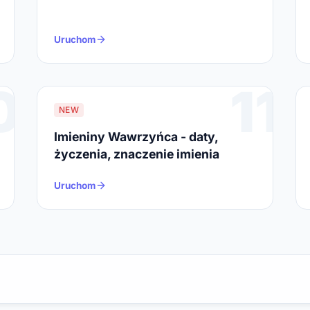
Uruchom
0
11
NEW
Imieniny Wawrzyńca - daty,
życzenia, znaczenie imienia
Uruchom