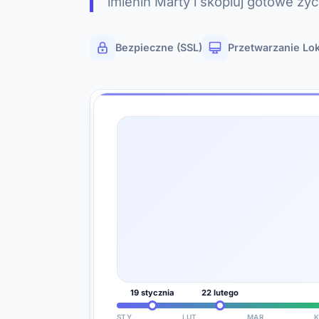
imienin Marty i skopiuj gotowe ży
Bezpieczne (SSL)
Przetwarzanie Lo
19 stycznia
22 lutego
STY
LUT
MAR
K