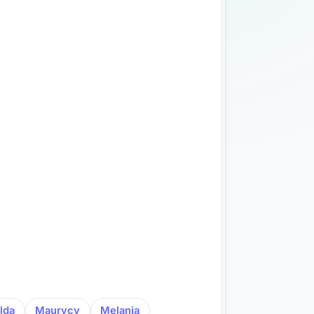
lda
Maurycy
Melania