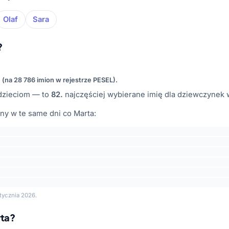
Olaf
Sara
?
e (na 28 786 imion w rejestrze PESEL).
zieciom — to
82.
najczęściej wybierane imię dla dziewczynek 
ny w te same dni co Marta:
tycznia 2026.
rta?