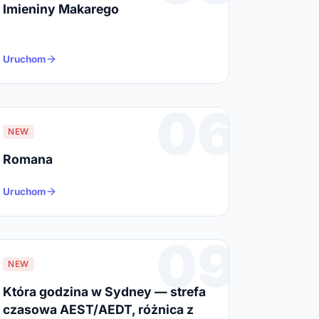
Imieniny Makarego
Uruchom
06
NEW
Romana
Uruchom
09
NEW
Która godzina w Sydney — strefa
czasowa AEST/AEDT, różnica z