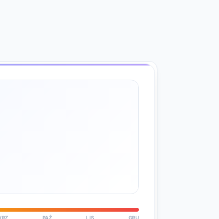
WRZ
PAŹ
LIS
GRU