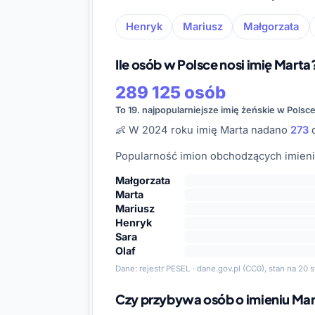
Henryk
Mariusz
Małgorzata
Ile osób w Polsce nosi imię Marta
289 125 osób
To 19. najpopularniejsze imię żeńskie w Polsc
👶 W 2024 roku imię Marta nadano
273
d
Popularność imion obchodzących imieni
Małgorzata
Marta
Mariusz
Henryk
Sara
Olaf
Dane:
rejestr PESEL · dane.gov.pl
(CC0), stan na 20 s
Czy przybywa osób o imieniu Ma