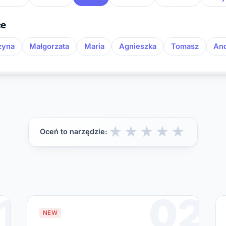
ce
zyna
Małgorzata
Maria
Agnieszka
Tomasz
And
★
★
★
★
★
Oceń to narzędzie:
1
02
NEW