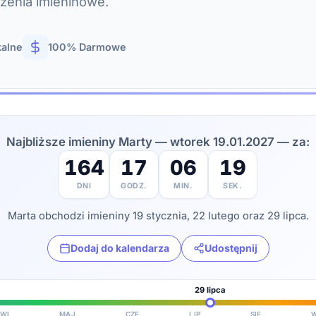
czenia imieninowe.
kalne
100% Darmowe
Najbliższe imieniny Marty — wtorek 19.01.2027 — za:
164
17
06
18
DNI
GODZ.
MIN.
SEK.
Marta obchodzi imieniny 19 stycznia, 22 lutego oraz 29 lipca.
Dodaj do kalendarza
Udostępnij
29 lipca
WI
MAJ
CZE
LIP
SIE