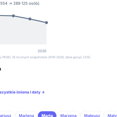
554 → 289 125 osób).
2026
tru PESEL (8 rocznych snapshotów 2019–2026, dane.gov.pl, CC0).
m
szystkie imiona i daty →
ariusz
Marlena
Marta
Marzena
Mateusz
Maty