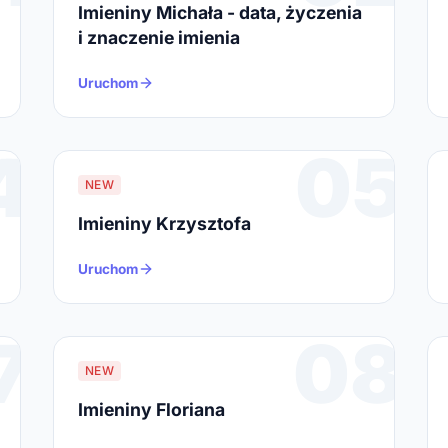
Imieniny Michała - data, życzenia
i znaczenie imienia
Uruchom
4
05
NEW
Imieniny Krzysztofa
Uruchom
7
08
NEW
Imieniny Floriana