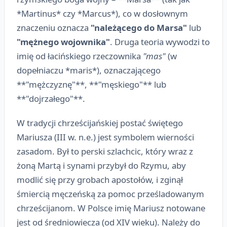
*Martinus* czy *Marcus*), co w dosłownym
znaczeniu oznacza
"należącego do Marsa"
lub
"mężnego wojownika"
. Druga teoria wywodzi to
imię od łacińskiego rzeczownika
"mas"
(w
dopełniaczu *maris*), oznaczającego
**"mężczyznę"**, **"męskiego"** lub
**"dojrzałego"**.
W tradycji chrześcijańskiej postać świętego
Mariusza (III w. n.e.) jest symbolem wierności
zasadom. Był to perski szlachcic, który wraz z
żoną Martą i synami przybył do Rzymu, aby
modlić się przy grobach apostołów, i zginął
śmiercią męczeńską za pomoc prześladowanym
chrześcijanom. W Polsce imię Mariusz notowane
jest od średniowiecza (od XIV wieku). Należy do