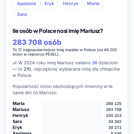
Apolonia
Eryk
Henryk
Marta
Sara
Ile osób w Polsce nosi imię Mariusz?
283 708 osób
To 17. najpopularniejsze imię męskie w Polsce (na 46 202
imion w rejestrze PESEL).
👶 W 2024 roku imię Mariusz nadano
36
dzieciom
— to
210.
najczęściej wybierane imię dla chłopców
w Polsce.
Popularność imion obchodzących imieniny w te
same dni co Mariusz:
Marta
289 125
Mariusz
283 708
Henryk
150 313
Sara
34 342
Eryk
30 271
Apolonia
8 546