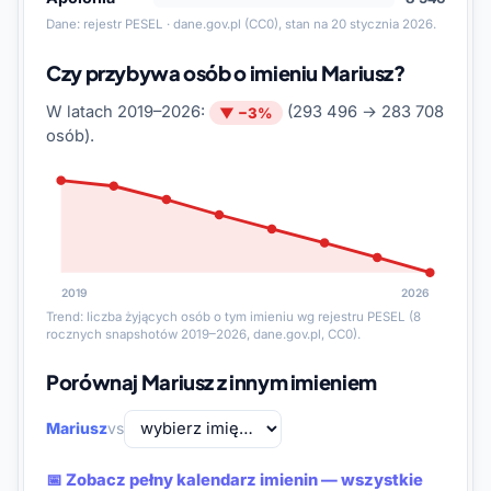
Dane:
rejestr PESEL · dane.gov.pl
(CC0), stan na 20 stycznia 2026.
Czy przybywa osób o imieniu Mariusz?
W latach 2019–2026:
(293 496 → 283 708
▼ −3%
osób).
2019
2026
Trend: liczba żyjących osób o tym imieniu wg rejestru PESEL (8
rocznych snapshotów 2019–2026, dane.gov.pl, CC0).
Porównaj Mariusz z innym imieniem
Mariusz
vs
📅 Zobacz pełny kalendarz imienin — wszystkie