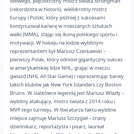
siłowego, pięciokrotny mistrz świata strongman
(rekordzista w historii), wielokrotny mistrz
Europy i Polski, który później z sukcesami
kontynuował karierę w mieszanych sztukach
walki (MMA), stając się ikoną polskiego sportu i
motywacji. W hokeju na lodzie wybitnym
reprezentantem był Mariusz Czerkawski –
pierwszy Polak, który odniósł gigantyczny sukces
w amerykańskiej lidze NHL, grając w meczu
gwiazd (NHL All-Star Game) i reprezentując barwy
takich klubów jak New York Islanders czy Boston
Bruins. W siatkówce legendą jest Mariusz Wlazły –
wybitny atakujący, mistrz świata z 2014 roku i
MVP tego turnieju. W literaturze faktu wybitne
miejsce zajmuje Mariusz Szczygieł – znany
dziennikarz, reportażysta i pisarz, laureat