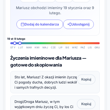
Mariusz obchodzi imieniny 19 stycznia oraz 9
lutego.
Dodaj do kalendarza
Udostępnij
19 stycznia
9 lutego
STY
LUT
MAR
KWI
MAJ
CZE
LIP
SIE
WRZ
PAŹ
LIS
GRU
Życzenia imieninowe dla Mariusza —
gotowe do skopiowania
Sto lat, Mariusz! Z okazji imienin życzę
Kopiuj
Ci pogody ducha, dobrych ludzi wokół
i samych trafnych decyzji.
Drogi/Droga Mariusz, w tym
Kopiuj
wyjątkowym dniu życzę Ci, by los Ci