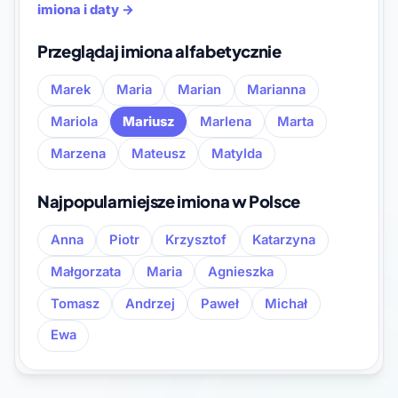
imiona i daty →
Przeglądaj imiona alfabetycznie
Marek
Maria
Marian
Marianna
Mariola
Mariusz
Marlena
Marta
Marzena
Mateusz
Matylda
Najpopularniejsze imiona w Polsce
Anna
Piotr
Krzysztof
Katarzyna
Małgorzata
Maria
Agnieszka
Tomasz
Andrzej
Paweł
Michał
Ewa