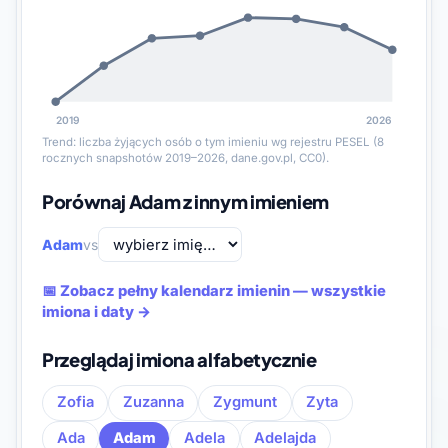
2019
2026
Trend: liczba żyjących osób o tym imieniu wg rejestru PESEL (8
rocznych snapshotów 2019–2026, dane.gov.pl, CC0).
Porównaj Adam z innym imieniem
Adam
vs
📅 Zobacz pełny kalendarz imienin — wszystkie
imiona i daty →
Przeglądaj imiona alfabetycznie
Zofia
Zuzanna
Zygmunt
Zyta
Ada
Adam
Adela
Adelajda