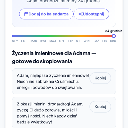
Adam obchodzi imieniny 24 grudnia.
Dodaj do kalendarza
Udostępnij
24 grudnia
STY
LUT
MAR
KWI
MAJ
CZE
LIP
SIE
WRZ
PAŹ
LIS
GRU
Życzenia imieninowe dla Adama —
gotowe do skopiowania
Adam, najlepsze życzenia imieninowe!
Kopiuj
Niech nie zabraknie Ci uśmiechu,
energii i powodów do świętowania.
Z okazji imienin, droga/drogi Adam,
Kopiuj
życzę Ci dużo zdrowia, miłości i
pomyślności. Niech każdy dzień
będzie wyjątkowy!