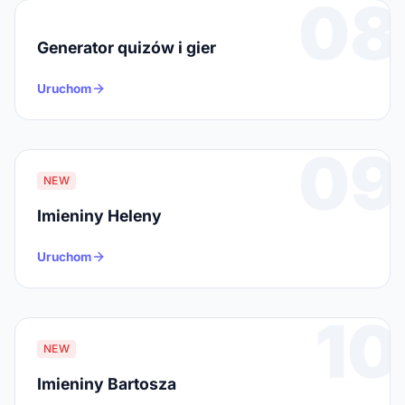
08
Generator quizów i gier
Uruchom
09
NEW
Imieniny Heleny
Uruchom
10
NEW
Imieniny Bartosza