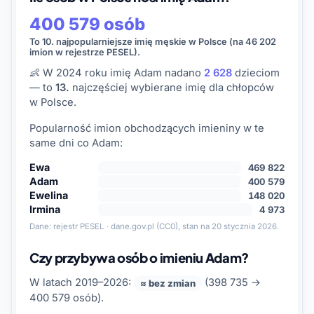
400 579 osób
To 10. najpopularniejsze imię męskie w Polsce (na 46 202
imion w rejestrze PESEL).
👶 W 2024 roku imię Adam nadano
2 628
dzieciom
— to
13.
najczęściej wybierane imię dla chłopców
w Polsce.
Popularność imion obchodzących imieniny w te
same dni co Adam:
Ewa
469 822
Adam
400 579
Ewelina
148 020
Irmina
4 973
Dane:
rejestr PESEL · dane.gov.pl
(CC0), stan na 20 stycznia 2026.
Czy przybywa osób o imieniu Adam?
W latach 2019–2026:
(398 735 →
≈ bez zmian
400 579 osób).