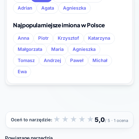
Adrian
Agata
Agnieszka
Najpopularniejsze imiona w Polsce
Anna
Piotr
Krzysztof
Katarzyna
Małgorzata
Maria
Agnieszka
Tomasz
Andrzej
Paweł
Michał
Ewa
★
★
★
★
★
5,0
Oceń to narzędzie:
/ 5 · 1 ocena
Powiązane narzędzia