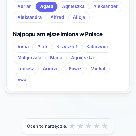
Adrian
Agata
Agnieszka
Aleksander
Aleksandra
Alfred
Alicja
Najpopularniejsze imiona w Polsce
Anna
Piotr
Krzysztof
Katarzyna
Małgorzata
Maria
Agnieszka
Tomasz
Andrzej
Paweł
Michał
Ewa
★
★
★
★
★
Oceń to narzędzie: