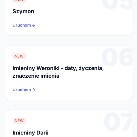
05
Szymon
Uruchom
06
NEW
Imieniny Weroniki - daty, życzenia,
znaczenie imienia
Uruchom
07
NEW
Imieniny Darii