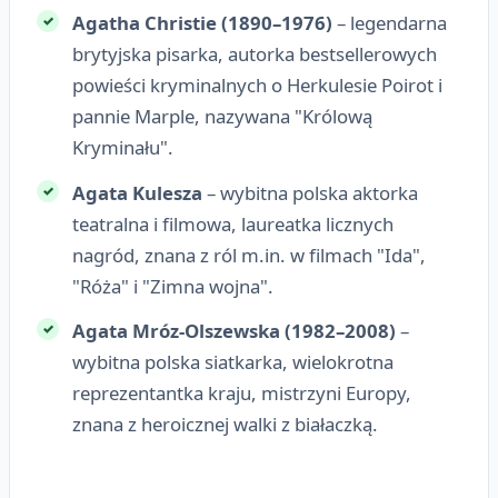
Agatha Christie (1890–1976)
– legendarna
brytyjska pisarka, autorka bestsellerowych
powieści kryminalnych o Herkulesie Poirot i
pannie Marple, nazywana "Królową
Kryminału".
Agata Kulesza
– wybitna polska aktorka
teatralna i filmowa, laureatka licznych
nagród, znana z ról m.in. w filmach "Ida",
"Róża" i "Zimna wojna".
Agata Mróz-Olszewska (1982–2008)
–
wybitna polska siatkarka, wielokrotna
reprezentantka kraju, mistrzyni Europy,
znana z heroicznej walki z białaczką.