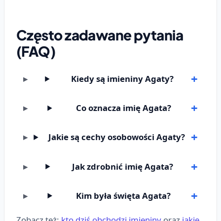
Często zadawane pytania
(FAQ)
Kiedy są imieniny Agaty?
Co oznacza imię Agata?
Jakie są cechy osobowości Agaty?
Jak zdrobnić imię Agata?
Kim była święta Agata?
Zobacz też:
kto dziś obchodzi imieniny
oraz
jakie