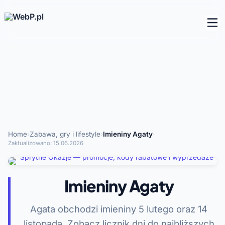
Home
›
Zabawa, gry i lifestyle
›
Imieniny Agaty
·
Zaktualizowano:
15.06.2026
Imieniny Agaty
Agata obchodzi imieniny 5 lutego oraz 14
listopada. Zobacz licznik dni do najbliższych