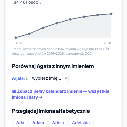
184 481 osób).
2019
2026
Trend: liczba żyjących osób o tym imieniu wg rejestru PESEL (8
rocznych snapshotów 2019–2026, dane.gov.pl, CC0).
Porównaj Agata z innym imieniem
Agata
vs
📅 Zobacz pełny kalendarz imienin — wszystkie
imiona i daty →
Przeglądaj imiona alfabetycznie
Ada
Adam
Adela
Adelajda