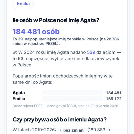
Emilia
Ile osób w Polsce nosi imię Agata?
184 481 osób
To 39. najpopularniejsze imię żeńskie w Polsce (na 28 786
imion w rejestrze PESEL).
👶 W 2024 roku imię Agata nadano
539
dzieciom —
to
53.
najczęściej wybierane imię dla dziewczynek
w Polsce.
Popularność imion obchodzących imieniny w te
same dni co Agata:
Agata
184 481
Emilia
165 172
Dane:
rejestr PESEL · dane.gov.pl
(CC0), stan na 20 stycznia 2026.
Czy przybywa osób o imieniu Agata?
W latach 2019–2026:
(180 883 →
≈ bez zmian