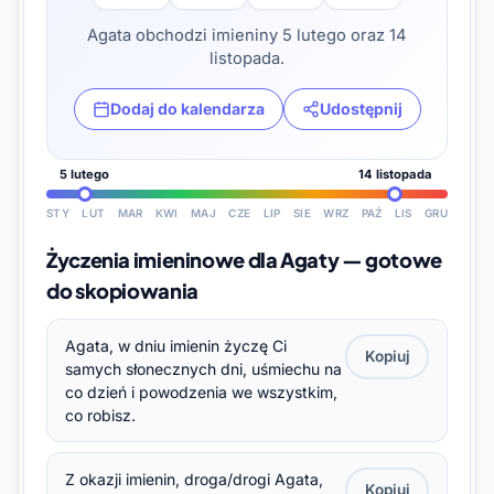
Agata obchodzi imieniny 5 lutego oraz 14
listopada.
Dodaj do kalendarza
Udostępnij
5 lutego
14 listopada
STY
LUT
MAR
KWI
MAJ
CZE
LIP
SIE
WRZ
PAŹ
LIS
GRU
Życzenia imieninowe dla Agaty — gotowe
do skopiowania
Agata, w dniu imienin życzę Ci
Kopiuj
samych słonecznych dni, uśmiechu na
co dzień i powodzenia we wszystkim,
co robisz.
Z okazji imienin, droga/drogi Agata,
Kopiuj