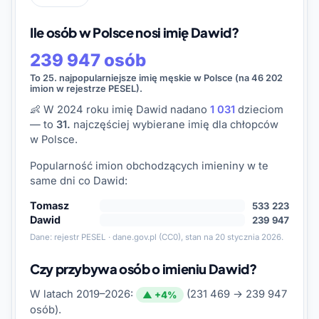
Ile osób w Polsce nosi imię Dawid?
239 947 osób
To 25. najpopularniejsze imię męskie w Polsce (na 46 202
imion w rejestrze PESEL).
👶 W 2024 roku imię Dawid nadano
1 031
dzieciom
— to
31.
najczęściej wybierane imię dla chłopców
w Polsce.
Popularność imion obchodzących imieniny w te
same dni co Dawid:
Tomasz
533 223
Dawid
239 947
Dane:
rejestr PESEL · dane.gov.pl
(CC0), stan na 20 stycznia 2026.
Czy przybywa osób o imieniu Dawid?
W latach 2019–2026:
(231 469 → 239 947
▲ +4%
osób).