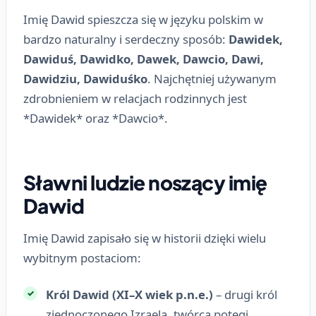
Imię Dawid spieszcza się w języku polskim w
bardzo naturalny i serdeczny sposób:
Dawidek,
Dawiduś, Dawidko, Dawek, Dawcio, Dawi,
Dawidziu, Dawiduśko
. Najchętniej używanym
zdrobnieniem w relacjach rodzinnych jest
*Dawidek* oraz *Dawcio*.
Sławni ludzie noszący imię
Dawid
Imię Dawid zapisało się w historii dzięki wielu
wybitnym postaciom:
Król Dawid (XI–X wiek p.n.e.)
– drugi król
zjednoczonego Izraela, twórca potęgi