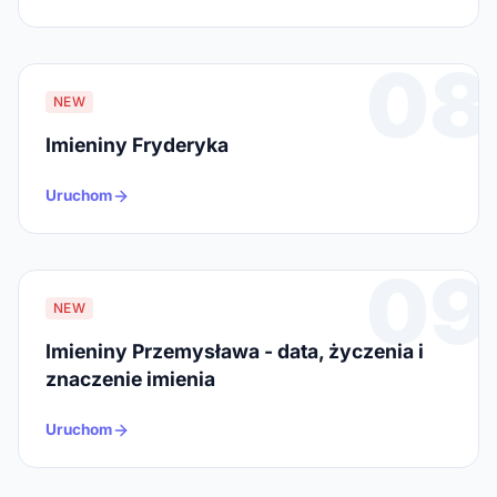
08
NEW
Imieniny Fryderyka
Uruchom
09
NEW
Imieniny Przemysława - data, życzenia i
znaczenie imienia
Uruchom