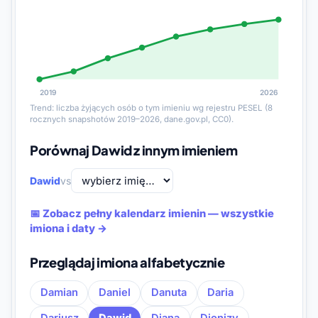
2019
2026
Trend: liczba żyjących osób o tym imieniu wg rejestru PESEL (8
rocznych snapshotów 2019–2026, dane.gov.pl, CC0).
Porównaj Dawid z innym imieniem
Dawid
vs
📅 Zobacz pełny kalendarz imienin — wszystkie
imiona i daty →
Przeglądaj imiona alfabetycznie
Damian
Daniel
Danuta
Daria