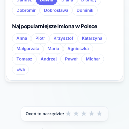
Dariusz
Dawid
Diana
Dionizy
Dobromir
Dobrosława
Dominik
Najpopularniejsze imiona w Polsce
Anna
Piotr
Krzysztof
Katarzyna
Małgorzata
Maria
Agnieszka
Tomasz
Andrzej
Paweł
Michał
Ewa
★
★
★
★
★
Oceń to narzędzie: