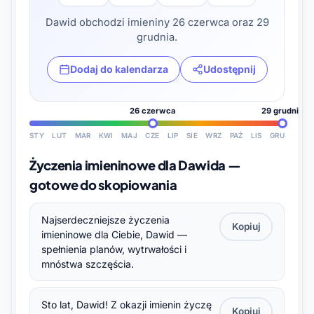
Dawid obchodzi imieniny 26 czerwca oraz 29
grudnia.
Dodaj do kalendarza
Udostępnij
26 czerwca
29 grudnia
STY
LUT
MAR
KWI
MAJ
CZE
LIP
SIE
WRZ
PAŹ
LIS
GRU
Życzenia imieninowe dla Dawida —
gotowe do skopiowania
Najserdeczniejsze życzenia
Kopiuj
imieninowe dla Ciebie, Dawid —
spełnienia planów, wytrwałości i
mnóstwa szczęścia.
Sto lat, Dawid! Z okazji imienin życzę
Kopiuj