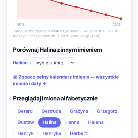
2019
2026
Trend: liczba żyjących osób o tym imieniu wg rejestru PESEL (8
rocznych snapshotów 2019–2026, dane.gov.pl, CC0).
Porównaj Halina z innym imieniem
Halina
vs
📅 Zobacz pełny kalendarz imienin — wszystkie
imiona i daty →
Przeglądaj imiona alfabetycznie
Gerard
Gertruda
Grażyna
Grzegorz
Gustaw
Halina
Hanna
Helena
Henryk
Henryka
Herbert