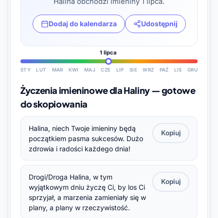
Halina obchodzi imieniny 1 lipca.
Dodaj do kalendarza
Udostępnij
1 lipca
STY
LUT
MAR
KWI
MAJ
CZE
LIP
SIE
WRZ
PAŹ
LIS
GRU
Życzenia imieninowe dla Haliny — gotowe
do skopiowania
Halina, niech Twoje imieniny będą
Kopiuj
początkiem pasma sukcesów. Dużo
zdrowia i radości każdego dnia!
Drogi/Droga Halina, w tym
Kopiuj
wyjątkowym dniu życzę Ci, by los Ci
sprzyjał, a marzenia zamieniały się w
plany, a plany w rzeczywistość.