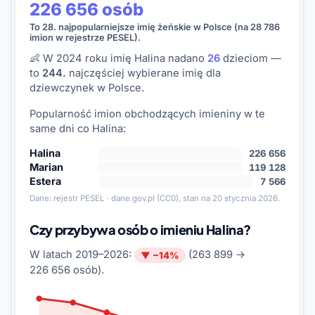
226 656 osób
To 28. najpopularniejsze imię żeńskie w Polsce (na 28 786
imion w rejestrze PESEL).
👶 W 2024 roku imię Halina nadano
26
dzieciom —
to
244.
najczęściej wybierane imię dla
dziewczynek w Polsce.
Popularność imion obchodzących imieniny w te
same dni co Halina:
Halina
226 656
Marian
119 128
Estera
7 566
Dane:
rejestr PESEL · dane.gov.pl
(CC0), stan na 20 stycznia 2026.
Czy przybywa osób o imieniu Halina?
W latach 2019–2026:
(263 899 →
▼ −14%
226 656 osób).