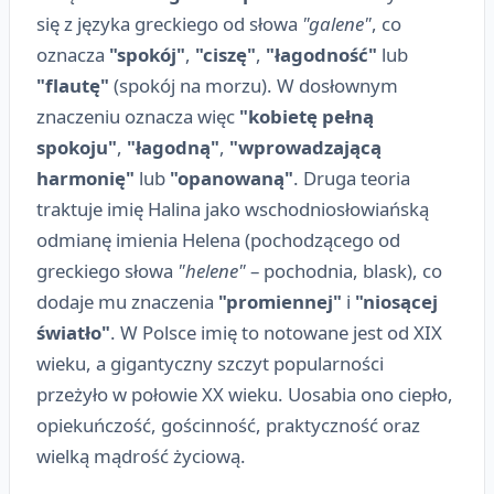
się z języka greckiego od słowa
"galene"
, co
oznacza
"spokój"
,
"ciszę"
,
"łagodność"
lub
"flautę"
(spokój na morzu). W dosłownym
znaczeniu oznacza więc
"kobietę pełną
spokoju"
,
"łagodną"
,
"wprowadzającą
harmonię"
lub
"opanowaną"
. Druga teoria
traktuje imię Halina jako wschodniosłowiańską
odmianę imienia Helena (pochodzącego od
greckiego słowa
"helene"
– pochodnia, blask), co
dodaje mu znaczenia
"promiennej"
i
"niosącej
światło"
. W Polsce imię to notowane jest od XIX
wieku, a gigantyczny szczyt popularności
przeżyło w połowie XX wieku. Uosabia ono ciepło,
opiekuńczość, gościnność, praktyczność oraz
wielką mądrość życiową.