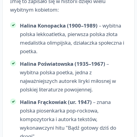
Imię to zapisało się w historii dzięki wielu
wybitnym kobietom:
Halina Konopacka (1900–1989)
– wybitna
polska lekkoatletka, pierwsza polska złota
medalistka olimpijska, działaczka społeczna i
poetka.
Halina Poświatowska (1935–1967)
–
wybitna polska poetka, jedna z
najważniejszych autorek liryki miłosnej w
polskiej literaturze powojennej.
Halina Frąckowiak (ur. 1947)
– znana
polska piosenkarka pop-rockowa,
kompozytorka i autorka tekstów,
wykonawczyni hitu "Bądź gotowy dziś do
drogi".