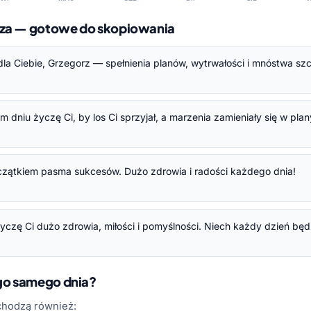
rza — gotowe do skopiowania
la Ciebie, Grzegorz — spełnienia planów, wytrwałości i mnóstwa szc
dniu życzę Ci, by los Ci sprzyjał, a marzenia zamieniały się w plan
czątkiem pasma sukcesów. Dużo zdrowia i radości każdego dnia!
 życzę Ci dużo zdrowia, miłości i pomyślności. Niech każdy dzień bę
ego samego dnia?
chodzą również: