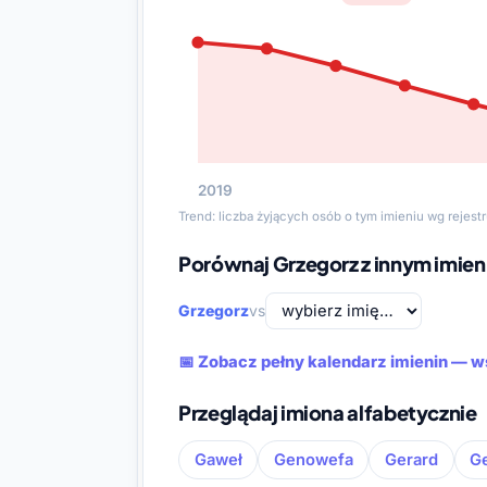
2019
Trend: liczba żyjących osób o tym imieniu wg rejes
Porównaj Grzegorz z innym imie
Grzegorz
vs
📅 Zobacz pełny kalendarz imienin — w
Przeglądaj imiona alfabetycznie
Gaweł
Genowefa
Gerard
Ge