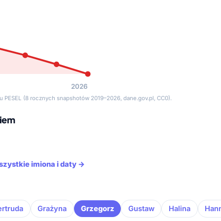
2026
tru PESEL (8 rocznych snapshotów 2019–2026, dane.gov.pl, CC0).
niem
szystkie imiona i daty →
rtruda
Grażyna
Grzegorz
Gustaw
Halina
Han