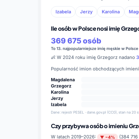
Izabela
Jerzy
Karolina
Mag
Ile osób w Polsce nosi imię Grzeg
369 675 osób
To 13. najpopularniejsze imię męskie w Polsce
👶 W 2024 roku imię Grzegorz nadano
3
Popularność imion obchodzących imieni
Magdalena
Grzegorz
Karolina
Jerzy
Izabela
Dane:
rejestr PESEL · dane.gov.pl
(CC0), stan na 20 s
Czy przybywa osób o imieniu Gr
W latach 2019–2026:
(384 716
▼ −4%