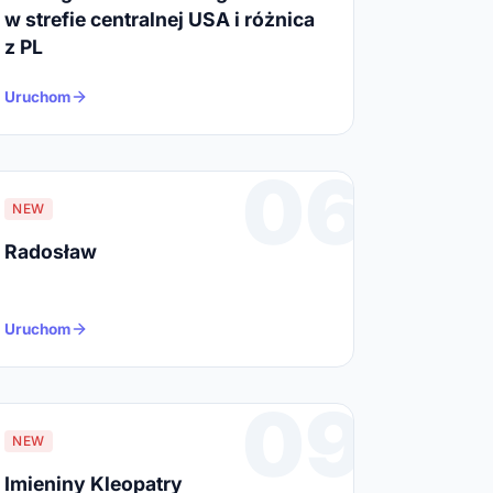
w strefie centralnej USA i różnica
z PL
Uruchom
06
NEW
Radosław
Uruchom
09
NEW
Imieniny Kleopatry