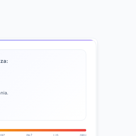
za:
nia.
WRZ
PAŹ
LIS
GRU