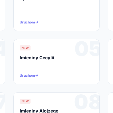
Uruchom
4
05
NEW
Imieniny Cecylii
Uruchom
7
08
NEW
Imieniny Alojzego