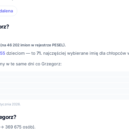
dalena
orz?
 (na 46 202 imion w rejestrze PESEL).
55
dzieciom — to
71.
najczęściej wybierane imię dla chłopców 
ny w te same dni co Grzegorz:
tycznia 2026.
zegorz?
 → 369 675 osób).