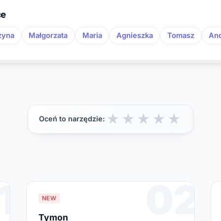
ce
zyna
Małgorzata
Maria
Agnieszka
Tomasz
And
★
★
★
★
★
Oceń to narzędzie:
1
02
NEW
Tymon