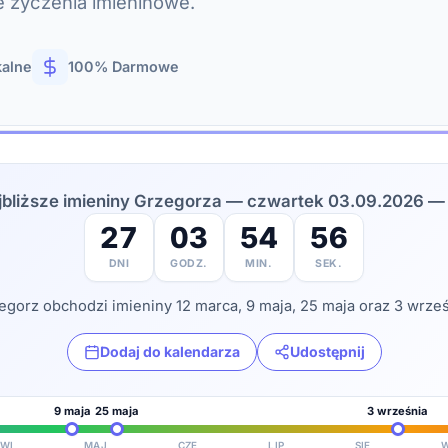
e życzenia imieninowe.
kalne
100% Darmowe
jbliższe imieniny Grzegorza — czwartek 03.09.2026 — 
27
03
54
54
DNI
GODZ.
MIN.
SEK.
egorz obchodzi imieniny 12 marca, 9 maja, 25 maja oraz 3 wrześ
Dodaj do kalendarza
Udostępnij
9 maja
25 maja
3 września
WI
MAJ
CZE
LIP
SIE