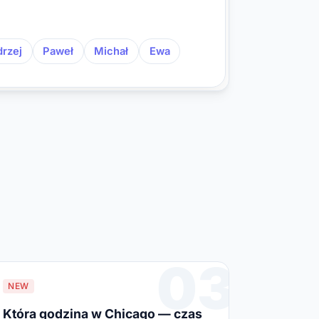
rzej
Paweł
Michał
Ewa
03
NEW
Która godzina w Chicago — czas