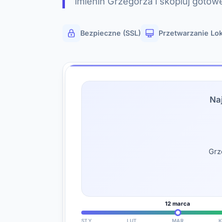
imienin Grzegorza i skopiuj gotow
Bezpieczne (SSL)
Przetwarzanie Lo
Na
Grz
12 marca
STY
LUT
MAR
K