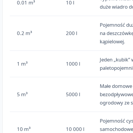
0.01 m³
10 l
duże wiadro d
Pojemność duż
0.2 m³
200 l
na deszczówkę
kąpielowej.
Jeden „kubik”
1 m³
1000 l
paletopojemni
Małe domowe
5 m³
5000 l
bezodpływowe 
ogrodowy ze s
Pojemność cys
10 m³
10 000 l
samochodowej