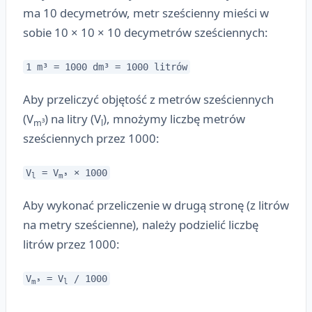
ma 10 decymetrów, metr sześcienny mieści w
sobie 10 × 10 × 10 decymetrów sześciennych:
1 m³ = 1000 dm³ = 1000 litrów
Aby przeliczyć objętość z metrów sześciennych
(V
) na litry (V
), mnożymy liczbę metrów
m³
l
sześciennych przez 1000:
V
= V
× 1000
l
m³
Aby wykonać przeliczenie w drugą stronę (z litrów
na metry sześcienne), należy podzielić liczbę
litrów przez 1000:
V
= V
/ 1000
m³
l