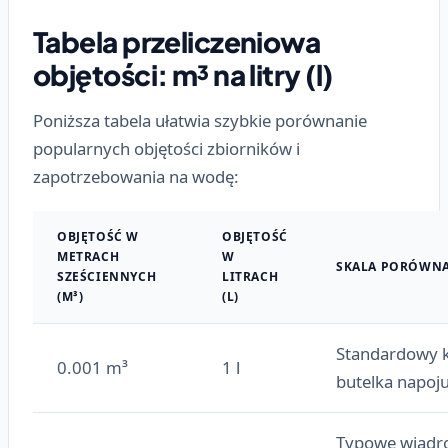
Tabela przeliczeniowa
objętości: m³ na litry (l)
Poniższa tabela ułatwia szybkie porównanie
popularnych objętości zbiorników i
zapotrzebowania na wodę:
OBJĘTOŚĆ W
OBJĘTOŚĆ
METRACH
W
SKALA PORÓWNA
SZEŚCIENNYCH
LITRACH
(M³)
(L)
Standardowy k
0.001 m³
1 l
butelka napoju
Typowe wiadr