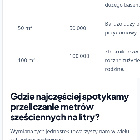
dużego basen
Bardzo duży b
50 m³
50 000 l
przydomowy.
Zbiornik prze
100 000
100 m³
roczne zużyci
l
rodzinę.
Gdzie najczęściej spotykamy
przeliczanie metrów
sześciennych na litry?
Wymiana tych jednostek towarzyszy nam w wielu
sytuacjach życiowych: