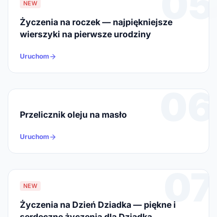
05
NEW
Życzenia na roczek — najpiękniejsze
wierszyki na pierwsze urodziny
Uruchom
06
Przelicznik oleju na masło
Uruchom
07
NEW
Życzenia na Dzień Dziadka — piękne i
serdeczne życzenia dla Dziadka