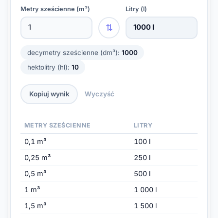
Metry sześcienne (m³)
Litry (l)
⇅
1000 l
decymetry sześcienne (dm³):
1000
hektolitry (hl):
10
Kopiuj wynik
Wyczyść
METRY SZEŚCIENNE
LITRY
0,1 m³
100 l
0,25 m³
250 l
0,5 m³
500 l
1 m³
1 000 l
1,5 m³
1 500 l