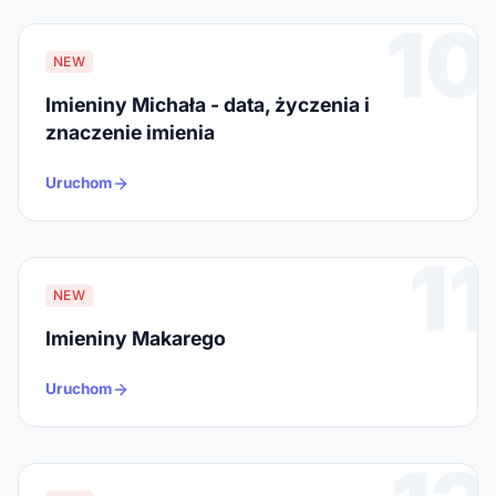
10
NEW
Imieniny Michała - data, życzenia i
znaczenie imienia
Uruchom
11
NEW
Imieniny Makarego
Uruchom