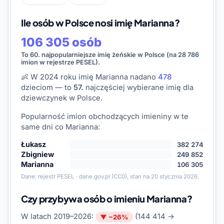
Ile osób w Polsce nosi imię Marianna?
106 305 osób
To 60. najpopularniejsze imię żeńskie w Polsce (na 28 786
imion w rejestrze PESEL).
👶 W 2024 roku imię Marianna nadano
478
dzieciom — to
57.
najczęściej wybierane imię dla
dziewczynek w Polsce.
Popularność imion obchodzących imieniny w te
same dni co Marianna:
Łukasz
382 274
Zbigniew
249 852
Marianna
106 305
Dane:
rejestr PESEL · dane.gov.pl
(CC0), stan na 20 stycznia 2026.
Czy przybywa osób o imieniu Marianna?
W latach 2019–2026:
(144 414 →
▼ −26%