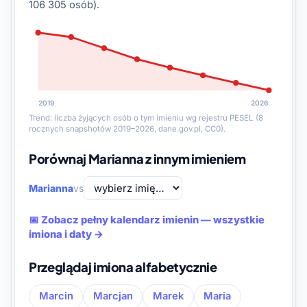
106 305 osób).
2019
2026
Trend: liczba żyjących osób o tym imieniu wg rejestru PESEL (8
rocznych snapshotów 2019–2026, dane.gov.pl, CC0).
Porównaj Marianna z innym imieniem
Marianna
vs
📅 Zobacz pełny kalendarz imienin — wszystkie
imiona i daty →
Przeglądaj imiona alfabetycznie
Marcin
Marcjan
Marek
Maria