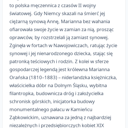
to polska męczennica z czasów II wojny
światowej. Gdy Niemcy skazali na śmierć jej
ciężarną synową Annę, Marianna bez wahania
ofiarowała swoje życie w zamian za nią, prosząc
oprawców, by rozstrzelali ją zamiast synowej.
Zginęła w fortach w Nawojowiczach, ratując życie
synowej i jej nienarodzonego dziecka, stając się
patronką teściowych i rodzin. Z kolei w sferze
gospodarczej legendą jest królewna Marianna
Orańska (1810–1883) – niderlandzka księżniczka,
właścicielka dóbr na Dolnym Śląsku, wybitna
filantropka, budownicza dróg i założycielka
schronisk górskich, inicjatorka budowy
monumentalnego pałacu w Kamieńcu
Ząbkowickim, uznawana za jedną z najbardziej
niezależnych i przedsiębiorczych kobiet XIX