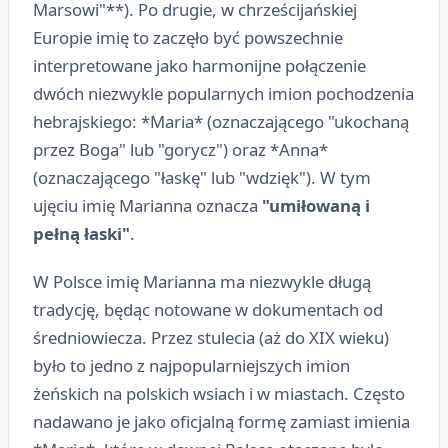
Marsowi"**). Po drugie, w chrześcijańskiej
Europie imię to zaczęło być powszechnie
interpretowane jako harmonijne połączenie
dwóch niezwykle popularnych imion pochodzenia
hebrajskiego: *Maria* (oznaczającego "ukochaną
przez Boga" lub "gorycz") oraz *Anna*
(oznaczającego "łaskę" lub "wdzięk"). W tym
ujęciu imię Marianna oznacza
"umiłowaną i
pełną łaski"
.
W Polsce imię Marianna ma niezwykle długą
tradycję, będąc notowane w dokumentach od
średniowiecza. Przez stulecia (aż do XIX wieku)
było to jedno z najpopularniejszych imion
żeńskich na polskich wsiach i w miastach. Często
nadawano je jako oficjalną formę zamiast imienia