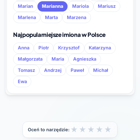
Marian
Marianna
Mariola
Mariusz
Marlena
Marta
Marzena
Najpopularniejsze imiona w Polsce
Anna
Piotr
Krzysztof
Katarzyna
Małgorzata
Maria
Agnieszka
Tomasz
Andrzej
Paweł
Michał
Ewa
★
★
★
★
★
Oceń to narzędzie: