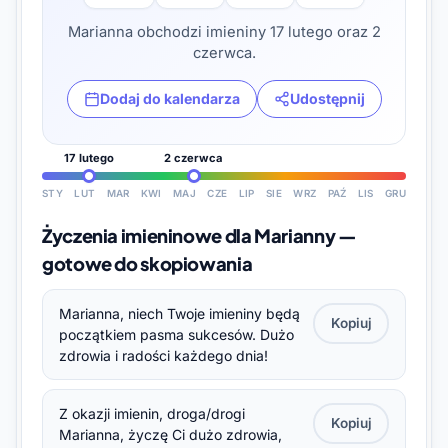
Marianna obchodzi imieniny 17 lutego oraz 2
czerwca.
Dodaj do kalendarza
Udostępnij
17 lutego
2 czerwca
STY
LUT
MAR
KWI
MAJ
CZE
LIP
SIE
WRZ
PAŹ
LIS
GRU
Życzenia imieninowe dla Marianny —
gotowe do skopiowania
Marianna, niech Twoje imieniny będą
Kopiuj
początkiem pasma sukcesów. Dużo
zdrowia i radości każdego dnia!
Z okazji imienin, droga/drogi
Kopiuj
Marianna, życzę Ci dużo zdrowia,