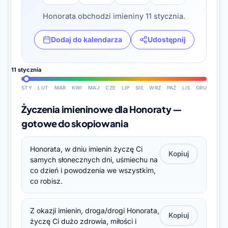
Honorata obchodzi imieniny 11 stycznia.
Dodaj do kalendarza
Udostępnij
11 stycznia
STY
LUT
MAR
KWI
MAJ
CZE
LIP
SIE
WRZ
PAŹ
LIS
GRU
Życzenia imieninowe dla Honoraty —
gotowe do skopiowania
Honorata, w dniu imienin życzę Ci
Kopiuj
samych słonecznych dni, uśmiechu na
co dzień i powodzenia we wszystkim,
co robisz.
Z okazji imienin, droga/drogi Honorata,
Kopiuj
życzę Ci dużo zdrowia, miłości i