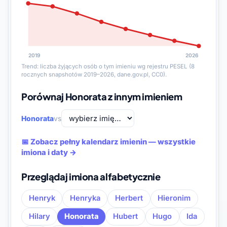
2019
2026
Trend: liczba żyjących osób o tym imieniu wg rejestru PESEL (8
rocznych snapshotów 2019–2026, dane.gov.pl, CC0).
Porównaj Honorata z innym imieniem
Honorata
vs
📅 Zobacz pełny kalendarz imienin — wszystkie
imiona i daty →
Przeglądaj imiona alfabetycznie
Henryk
Henryka
Herbert
Hieronim
Hilary
Honorata
Hubert
Hugo
Ida