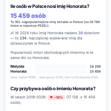
Ile osób w Polsce nosi imię Honorata?
15 459 osób
To 163. najpopularniejsze imię żeńskie w Polsce (na 28 786
imion w rejestrze PESEL).
👶 W 2024 roku imię Honorata nadano
28
dzieciom
— to
234.
najczęściej wybierane imię dla
dziewczynek w Polsce.
Popularność imion obchodzących imieniny w te
same dni co Honorata:
Matylda
19 259
Honorata
15 459
Dane:
rejestr PESEL · dane.gov.pl
(CC0), stan na 20 stycznia 2026.
Czy przybywa osób o imieniu Honorata?
W latach 2019–2026:
(17 128 → 15 459
▼ −10%
osób).