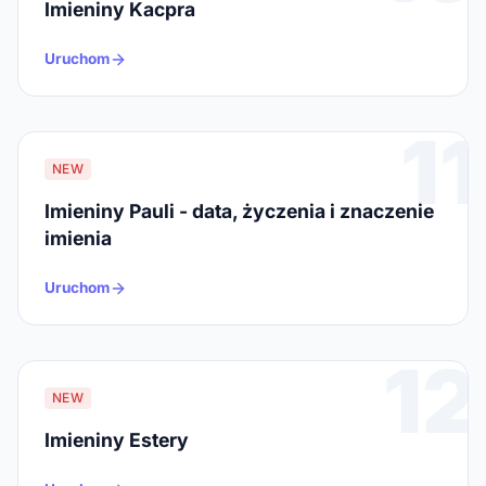
Imieniny Kacpra
Uruchom
11
NEW
Imieniny Pauli - data, życzenia i znaczenie
imienia
Uruchom
12
NEW
Imieniny Estery