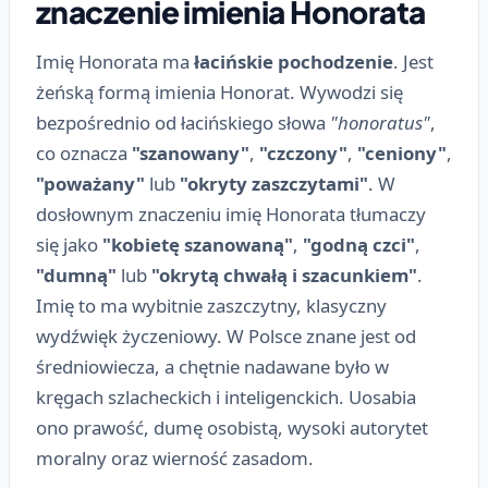
znaczenie imienia Honorata
Imię Honorata ma
łacińskie pochodzenie
. Jest
żeńską formą imienia Honorat. Wywodzi się
bezpośrednio od łacińskiego słowa
"honoratus"
,
co oznacza
"szanowany"
,
"czczony"
,
"ceniony"
,
"poważany"
lub
"okryty zaszczytami"
. W
dosłownym znaczeniu imię Honorata tłumaczy
się jako
"kobietę szanowaną"
,
"godną czci"
,
"dumną"
lub
"okrytą chwałą i szacunkiem"
.
Imię to ma wybitnie zaszczytny, klasyczny
wydźwięk życzeniowy. W Polsce znane jest od
średniowiecza, a chętnie nadawane było w
kręgach szlacheckich i inteligenckich. Uosabia
ono prawość, dumę osobistą, wysoki autorytet
moralny oraz wierność zasadom.