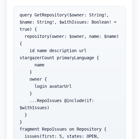
query GetRepository($owner: String!, 
$name: String!, $withIssues: Boolean! = 
true) {

  repository(owner: $owner, name: $name) 
{

    id name description url 
stargazerCount primaryLanguage {

      name

    }

    owner {

      login avatarUrl

    }

    ...RepoIssues @include(if: 
$withIssues)

  }

}

fragment RepoIssues on Repository {

  issues(first: 5, states: OPEN, 