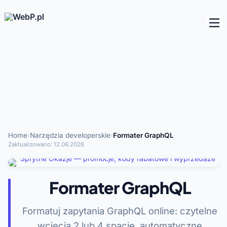
Home
›
Narzędzia developerskie
›
Formater GraphQL
·
Zaktualizowano:
12.06.2026
Formater GraphQL
Formatuj zapytania GraphQL online: czytelne
wcięcia 2 lub 4 spacje, automatyczne