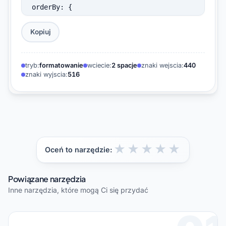
orderBy: {

    field: CREATED_AT, direction: DESC

  }) {

Kopiuj
    totalCount nodes {

      id title url createdAt author {

        login

tryb:
formatowanie
wciecie:
2 spacje
znaki wejscia:
440
znaki wyjscia:
516
      }

    }

  }

}
★
★
★
★
★
Oceń to narzędzie:
Powiązane narzędzia
Inne narzędzia, które mogą Ci się przydać