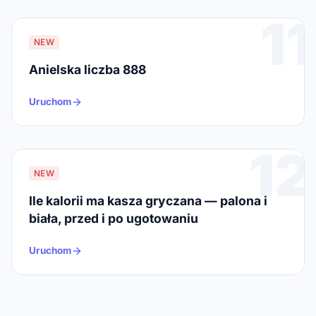
11
NEW
Anielska liczba 888
Uruchom
12
NEW
Ile kalorii ma kasza gryczana — palona i
biała, przed i po ugotowaniu
Uruchom