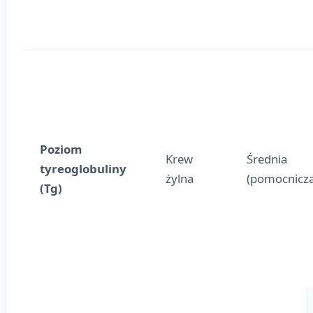
Poziom
Krew
Średnia
tyreoglobuliny
żylna
(pomocnicza
(Tg)