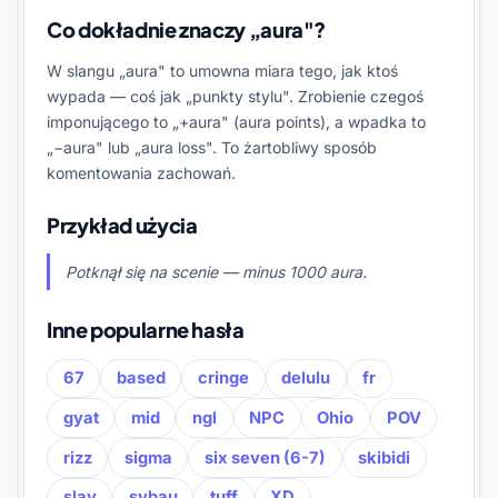
Co dokładnie znaczy „aura"?
W slangu „aura" to umowna miara tego, jak ktoś
wypada — coś jak „punkty stylu". Zrobienie czegoś
imponującego to „+aura" (aura points), a wpadka to
„−aura" lub „aura loss". To żartobliwy sposób
komentowania zachowań.
Przykład użycia
Potknął się na scenie — minus 1000 aura.
Inne popularne hasła
67
based
cringe
delulu
fr
gyat
mid
ngl
NPC
Ohio
POV
rizz
sigma
six seven (6-7)
skibidi
slay
sybau
tuff
XD