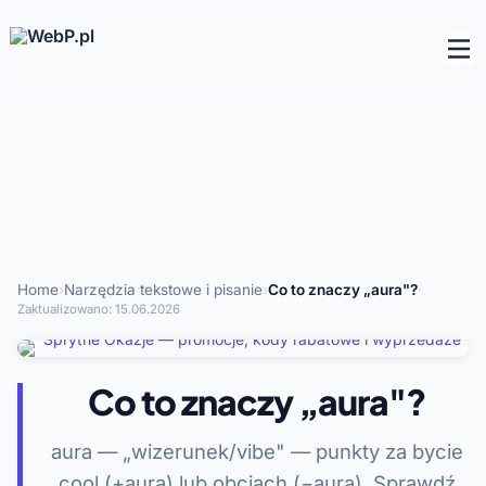
Home
›
Narzędzia tekstowe i pisanie
›
Co to znaczy „aura"?
·
Zaktualizowano:
15.06.2026
Co to znaczy „aura"?
aura — „wizerunek/vibe" — punkty za bycie
cool (+aura) lub obciach (−aura). Sprawdź