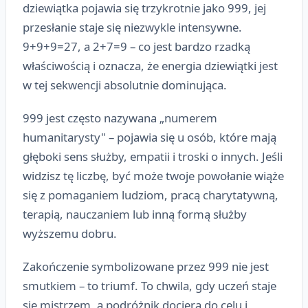
dziewiątka pojawia się trzykrotnie jako 999, jej
przesłanie staje się niezwykle intensywne.
9+9+9=27, a 2+7=9 – co jest bardzo rzadką
właściwością i oznacza, że energia dziewiątki jest
w tej sekwencji absolutnie dominująca.
999 jest często nazywana „numerem
humanitarysty" – pojawia się u osób, które mają
głęboki sens służby, empatii i troski o innych. Jeśli
widzisz tę liczbę, być może twoje powołanie wiąże
się z pomaganiem ludziom, pracą charytatywną,
terapią, nauczaniem lub inną formą służby
wyższemu dobru.
Zakończenie symbolizowane przez 999 nie jest
smutkiem – to triumf. To chwila, gdy uczeń staje
się mistrzem, a podróżnik dociera do celu i