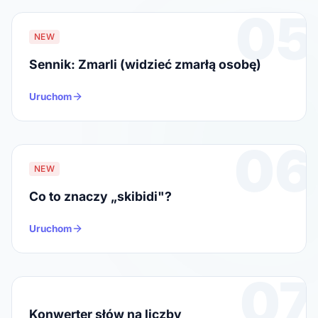
05
NEW
Sennik: Zmarli (widzieć zmarłą osobę)
Uruchom
06
NEW
Co to znaczy „skibidi"?
Uruchom
07
Konwerter słów na liczby