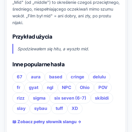
„Mid" (od „middle") to określenie czegoś przeciętnego,
średniego, niespełniającego oczekiwań mimo szumu
wokół. „Film był mid" = ani dobry, ani zły, po prostu
nijaki.
Przykład użycia
Spodziewałem się hitu, a wyszło mid.
Inne popularne hasła
67
aura
based
cringe
delulu
fr
gyat
ngl
NPC
Ohio
POV
rizz
sigma
six seven (6-7)
skibidi
slay
sybau
tuff
XD
📖 Zobacz pełny słownik slangu →