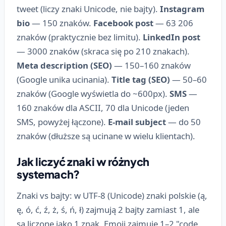
tweet (liczy znaki Unicode, nie bajty).
Instagram
bio
— 150 znaków.
Facebook post
— 63 206
znaków (praktycznie bez limitu).
LinkedIn post
— 3000 znaków (skraca się po 210 znakach).
Meta description (SEO)
— 150–160 znaków
(Google unika ucinania).
Title tag (SEO)
— 50–60
znaków (Google wyświetla do ~600px).
SMS
—
160 znaków dla ASCII, 70 dla Unicode (jeden
SMS, powyżej łączone).
E-mail subject
— do 50
znaków (dłuższe są ucinane w wielu klientach).
Jak liczyć znaki w różnych
systemach?
Znaki vs bajty: w UTF-8 (Unicode) znaki polskie (ą,
ę, ó, ć, ź, ż, ś, ń, ł) zajmują 2 bajty zamiast 1, ale
są liczone jako 1 znak. Emoji zajmuje 1–2 "code