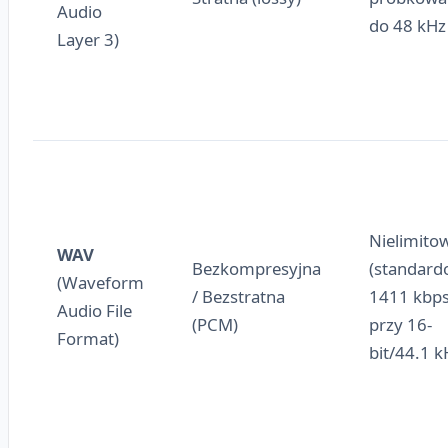
Audio
do 48 kHz
Layer 3)
Nielimito
WAV
Bezkompresyjna
(standar
(Waveform
/ Bezstratna
1411 kbp
Audio File
(PCM)
przy 16-
Format)
bit/44.1 k