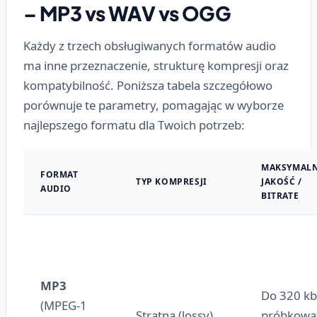
– MP3 vs WAV vs OGG
Każdy z trzech obsługiwanych formatów audio
ma inne przeznaczenie, strukturę kompresji oraz
kompatybilność. Poniższa tabela szczegółowo
porównuje te parametry, pomagając w wyborze
najlepszego formatu dla Twoich potrzeb:
MAKSYMAL
FORMAT
TYP KOMPRESJI
JAKOŚĆ /
AUDIO
BITRATE
MP3
Do 320 kb
(MPEG-1
Stratna (lossy)
próbkowa