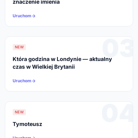
znaczenie imienia
Uruchom
03
NEW
Która godzina w Londynie — aktualny
czas w Wielkiej Brytanii
Uruchom
04
NEW
Tymoteusz