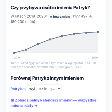
Czy przybywa osób o imieniu Patryk?
W latach 2019–2026:
(177 497 →
≈ bez zmian
180 230 osób).
2019
2026
Trend: liczba żyjących osób o tym imieniu wg rejestru PESEL (8
rocznych snapshotów 2019–2026, dane.gov.pl, CC0).
Porównaj Patryk z innym imieniem
Patryk
vs
📅 Zobacz pełny kalendarz imienin — wszystkie
imiona i daty →