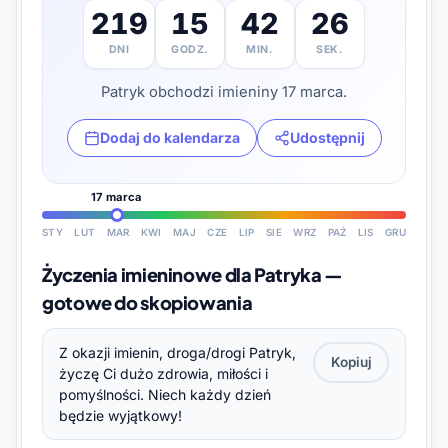
219
15
42
25
DNI
GODZ.
MIN.
SEK.
Patryk obchodzi imieniny 17 marca.
Dodaj do kalendarza
Udostępnij
17 marca
STY
LUT
MAR
KWI
MAJ
CZE
LIP
SIE
WRZ
PAŹ
LIS
GRU
Życzenia imieninowe dla Patryka —
gotowe do skopiowania
Z okazji imienin, droga/drogi Patryk,
Kopiuj
życzę Ci dużo zdrowia, miłości i
pomyślności. Niech każdy dzień
będzie wyjątkowy!