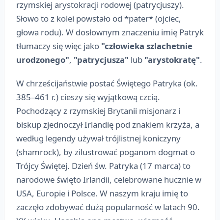
rzymskiej arystokracji rodowej (patrycjuszy).
Słowo to z kolei powstało od *pater* (ojciec,
głowa rodu). W dosłownym znaczeniu imię Patryk
tłumaczy się więc jako
"człowieka szlachetnie
urodzonego"
,
"patrycjusza"
lub
"arystokratę"
.
W chrześcijaństwie postać Świętego Patryka (ok.
385–461 r.) cieszy się wyjątkową czcią.
Pochodzący z rzymskiej Brytanii misjonarz i
biskup zjednoczył Irlandię pod znakiem krzyża, a
według legendy używał trójlistnej koniczyny
(shamrock), by zilustrować poganom dogmat o
Trójcy Świętej. Dzień św. Patryka (17 marca) to
narodowe święto Irlandii, celebrowane hucznie w
USA, Europie i Polsce. W naszym kraju imię to
zaczęło zdobywać dużą popularność w latach 90.