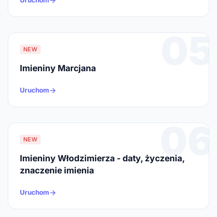
Uruchom
05
NEW
Imieniny Marcjana
Uruchom
06
NEW
Imieniny Włodzimierza - daty, życzenia,
znaczenie imienia
Uruchom