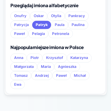
Przeglądaj imiona alfabetycznie
Onufry
Oskar
Otylia
Pankracy
Patrycja
Patryk
Paula
Paulina
Paweł
Pelagia
Petronela
Najpopularniejsze imiona w Polsce
Anna
Piotr
Krzysztof
Katarzyna
Małgorzata
Maria
Agnieszka
Tomasz
Andrzej
Paweł
Michał
Ewa