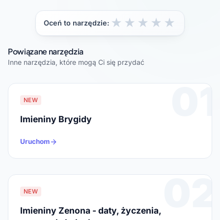
★
★
★
★
★
Oceń to narzędzie:
Powiązane narzędzia
Inne narzędzia, które mogą Ci się przydać
01
NEW
Imieniny Brygidy
Uruchom
02
NEW
Imieniny Zenona - daty, życzenia,