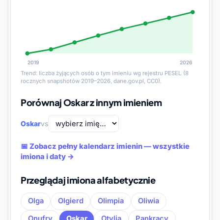
2019
2026
Trend: liczba żyjących osób o tym imieniu wg rejestru PESEL (8
rocznych snapshotów 2019–2026, dane.gov.pl, CC0).
Porównaj Oskar z innym imieniem
Oskar
vs
📅 Zobacz pełny kalendarz imienin — wszystkie
imiona i daty →
Przeglądaj imiona alfabetycznie
Olga
Olgierd
Olimpia
Oliwia
Onufry
Oskar
Otylia
Pankracy