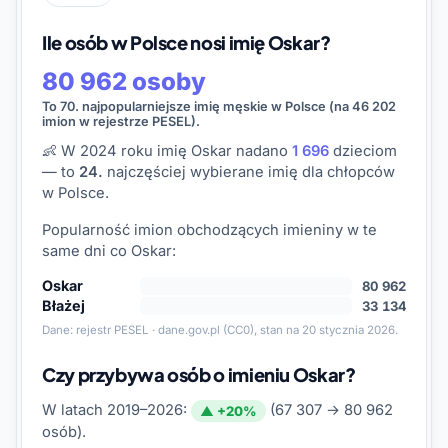
Ile osób w Polsce nosi imię Oskar?
80 962 osoby
To 70. najpopularniejsze imię męskie w Polsce (na 46 202
imion w rejestrze PESEL).
👶 W 2024 roku imię Oskar nadano
1 696
dzieciom
— to
24.
najczęściej wybierane imię dla chłopców
w Polsce.
Popularność imion obchodzących imieniny w te
same dni co Oskar:
Oskar
80 962
Błażej
33 134
Dane:
rejestr PESEL · dane.gov.pl
(CC0), stan na 20 stycznia 2026.
Czy przybywa osób o imieniu Oskar?
W latach 2019–2026:
(67 307 → 80 962
▲ +20%
osób).