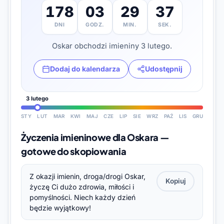
178
03
29
36
DNI
GODZ.
MIN.
SEK.
Oskar obchodzi imieniny 3 lutego.
Dodaj do kalendarza
Udostępnij
3 lutego
STY
LUT
MAR
KWI
MAJ
CZE
LIP
SIE
WRZ
PAŹ
LIS
GRU
Życzenia imieninowe dla Oskara —
gotowe do skopiowania
Z okazji imienin, droga/drogi Oskar,
Kopiuj
życzę Ci dużo zdrowia, miłości i
pomyślności. Niech każdy dzień
będzie wyjątkowy!