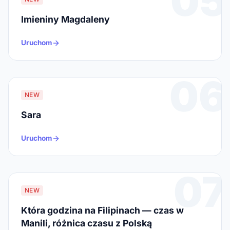
05
Imieniny Magdaleny
Uruchom
06
NEW
Sara
Uruchom
07
NEW
Która godzina na Filipinach — czas w
Manili, różnica czasu z Polską