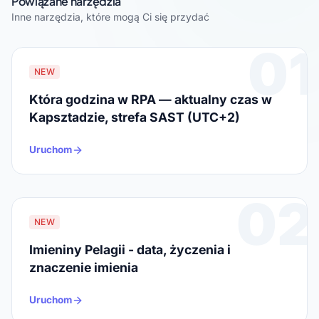
Powiązane narzędzia
Inne narzędzia, które mogą Ci się przydać
01
NEW
Która godzina w RPA — aktualny czas w
Kapsztadzie, strefa SAST (UTC+2)
Uruchom
02
NEW
Imieniny Pelagii - data, życzenia i
znaczenie imienia
Uruchom