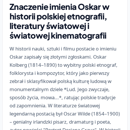
Znaczenie imienia Oskar w
historii polskiej etnografii,
literatury światowej i
światowej kinematografii
W historii nauki, sztuki i filmu postacie o imieniu
Oskar zapisały się złotymi zgłoskami. Oskar
Kolberg (1814–1890) to wybitny polski etnograf,
folklorysta i kompozytor, który jako pierwszy
zebrał i sklasyfikował polską kulturę ludową w
monumentalnym dziele *Lud. Jego zwyczaje,
sposób życia, mowa...*, ratując polskie tradycje
od zapomnienia. W literaturze światowej
legendarną postacią był Oscar Wilde (1854–1900)
– genialny irlandzki pisarz, dramaturg i poeta,
autor powieści "Portret Doriana Graya". W historii