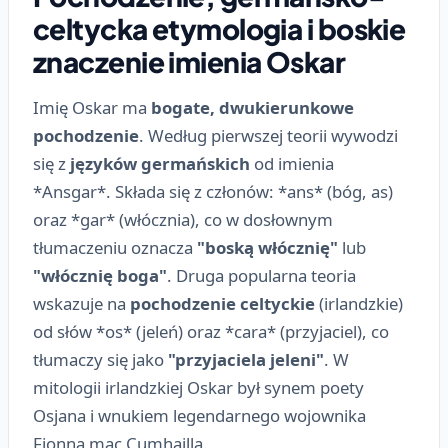
celtycka etymologia i boskie
znaczenie imienia Oskar
Imię Oskar ma
bogate, dwukierunkowe
pochodzenie
. Według pierwszej teorii wywodzi
się z
języków germańskich
od imienia
*Ansgar*. Składa się z członów: *ans* (bóg, as)
oraz *gar* (włócznia), co w dosłownym
tłumaczeniu oznacza
"boską włócznię"
lub
"włócznię boga"
. Druga popularna teoria
wskazuje na
pochodzenie celtyckie
(irlandzkie)
od słów *os* (jeleń) oraz *cara* (przyjaciel), co
tłumaczy się jako
"przyjaciela jeleni"
. W
mitologii irlandzkiej Oskar był synem poety
Osjana i wnukiem legendarnego wojownika
Fionna mac Cumhailla.