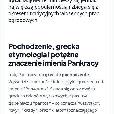
lipca
. Majowy termin cieszy się jednak
największą popularnością i zbiega się z
okresem tradycyjnych wiosennych prac
ogrodowych.
Pochodzenie, grecka
etymologia i potężne
znaczenie imienia Pankracy
Imię Pankracy ma
greckie pochodzenie
.
Wywodzi się bezpośrednio z języka greckiego od
imienia
"Pankratios"
. Składa się ono z dwóch
greckich członów wyrazowych: *pas* (w
dopełniaczu *pantos* – co oznacza "wszystko",
"cały", "każdy") oraz *kratos* (oznaczającego