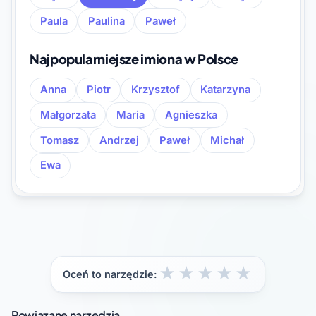
Paula
Paulina
Paweł
Najpopularniejsze imiona w Polsce
Anna
Piotr
Krzysztof
Katarzyna
Małgorzata
Maria
Agnieszka
Tomasz
Andrzej
Paweł
Michał
Ewa
★
★
★
★
★
Oceń to narzędzie:
Powiązane narzędzia