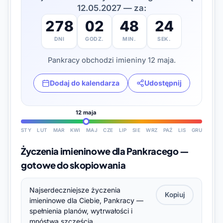
12.05.2027 — za:
278
02
48
23
DNI
GODZ.
MIN.
SEK.
Pankracy obchodzi imieniny 12 maja.
Dodaj do kalendarza
Udostępnij
12 maja
STY
LUT
MAR
KWI
MAJ
CZE
LIP
SIE
WRZ
PAŹ
LIS
GRU
Życzenia imieninowe dla Pankracego —
gotowe do skopiowania
Najserdeczniejsze życzenia
Kopiuj
imieninowe dla Ciebie, Pankracy —
spełnienia planów, wytrwałości i
mnóstwa szczęścia.