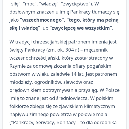
"siłę", "moc", "władzę", "zwycięstwo"). W
dosłownym znaczeniu imię Pankracy tłumaczy się
jako
"wszechmocnego"
,
"tego, który ma pełną
siłę i władzę"
lub
"zwycięzcę we wszystkim"
.
W tradycji chrześcijańskiej patronem imienia jest
święty Pankracy (zm. ok. 304 r.) – męczennik
wczesnochrześcijański, który został stracony w
Rzymie za odmowę złożenia ofiary pogańskim
bóstwom w wieku zaledwie 14 lat. Jest patronem
młodzieży, ogrodników, siewców oraz
orędownikiem dotrzymywania przysiąg. W Polsce
imię to znane jest od średniowiecza. W polskim
folklorze zbiega się ze zjawiskiem klimatycznym
napływu zimnego powietrza w połowie maja
("Pankracy, Serwacy, Bonifacy – to dla ogrodnika