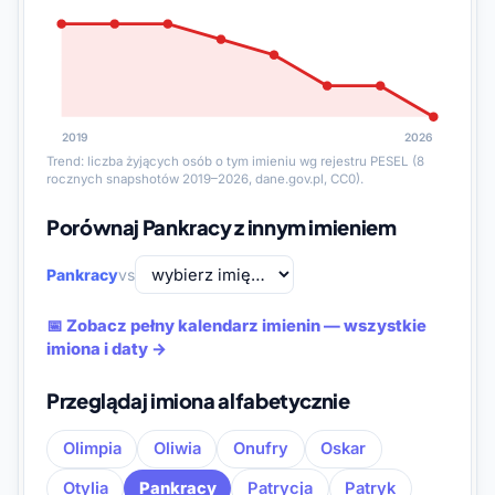
2019
2026
Trend: liczba żyjących osób o tym imieniu wg rejestru PESEL (8
rocznych snapshotów 2019–2026, dane.gov.pl, CC0).
Porównaj Pankracy z innym imieniem
Pankracy
vs
📅 Zobacz pełny kalendarz imienin — wszystkie
imiona i daty →
Przeglądaj imiona alfabetycznie
Olimpia
Oliwia
Onufry
Oskar
Otylia
Pankracy
Patrycja
Patryk