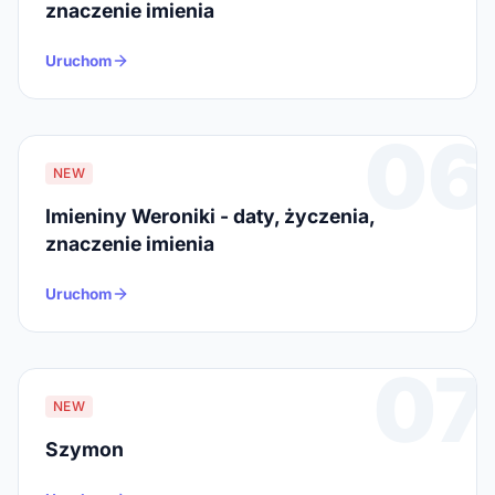
znaczenie imienia
Uruchom
06
NEW
Imieniny Weroniki - daty, życzenia,
znaczenie imienia
Uruchom
07
NEW
Szymon