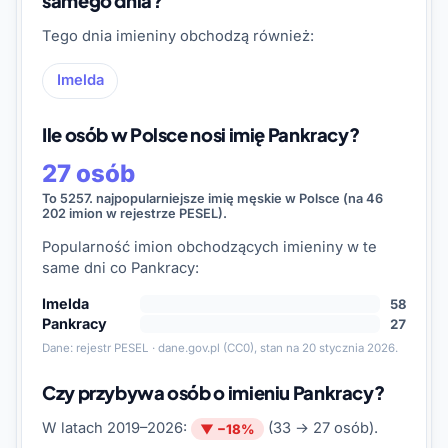
samego dnia?
Tego dnia imieniny obchodzą również:
Imelda
Ile osób w Polsce nosi imię Pankracy?
27 osób
To 5257. najpopularniejsze imię męskie w Polsce (na 46
202 imion w rejestrze PESEL).
Popularność imion obchodzących imieniny w te
same dni co Pankracy:
Imelda
58
Pankracy
27
Dane:
rejestr PESEL · dane.gov.pl
(CC0), stan na 20 stycznia 2026.
Czy przybywa osób o imieniu Pankracy?
W latach 2019–2026:
(33 → 27 osób).
▼ −18%