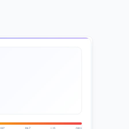
WRZ
PAŹ
LIS
GRU