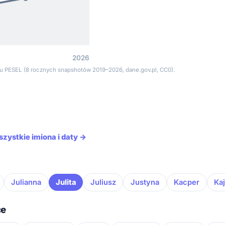
2026
tru PESEL (8 rocznych snapshotów 2019–2026, dane.gov.pl, CC0).
szystkie imiona i daty →
Julianna
Julita
Juliusz
Justyna
Kacper
Ka
ce