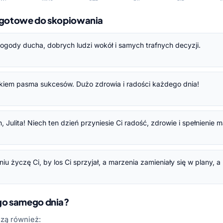
— gotowe do skopiowania
i pogody ducha, dobrych ludzi wokół i samych trafnych decyzji.
ątkiem pasma sukcesów. Dużo zdrowia i radości każdego dnia!
 Julita! Niech ten dzień przyniesie Ci radość, zdrowie i spełnienie 
u życzę Ci, by los Ci sprzyjał, a marzenia zamieniały się w plany, a
ego samego dnia?
dzą również: