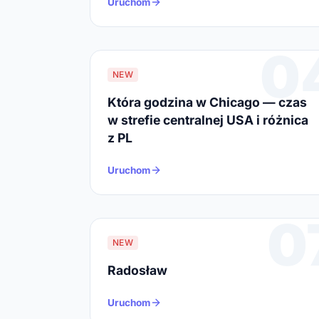
Uruchom
0
NEW
Która godzina w Chicago — czas
w strefie centralnej USA i różnica
z PL
Uruchom
0
NEW
Radosław
Uruchom