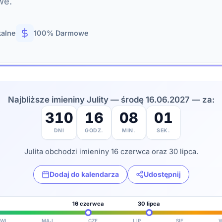
we.
kalne
100% Darmowe
Najbliższe imieniny Julity — środę 16.06.2027 — za:
310
16
07
59
DNI
GODZ.
MIN.
SEK.
Julita obchodzi imieniny 16 czerwca oraz 30 lipca.
Dodaj do kalendarza
Udostępnij
16 czerwca
30 lipca
WI
MAJ
CZE
LIP
SIE