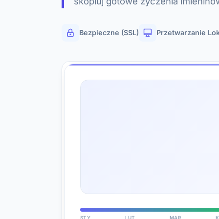
skopiuj gotowe życzenia imienino
Bezpieczne (SSL)
Przetwarzanie Lo
STY
LUT
MAR
K