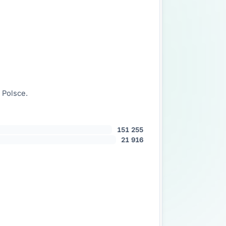
 Polsce.
151 255
21 916