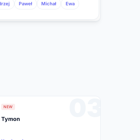
rzej
Paweł
Michał
Ewa
03
NEW
Tymon