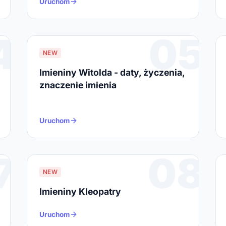
Uruchom
4
05
NEW
Imieniny Witolda - daty, życzenia,
znaczenie imienia
Uruchom
7
08
NEW
Imieniny Kleopatry
Uruchom