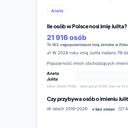
Aneta
Ile osób w Polsce nosi imię Julita?
21 916 osób
To 143. najpopularniejsze imię żeńskie w Pols
👶 W 2024 roku imię Julita nadano
79
dz
Popularność imion obchodzących imienin
Aneta
Julita
Dane:
rejestr PESEL · dane.gov.pl
(CC0), stan na 20 s
Czy przybywa osób o imieniu Juli
W latach 2019–2026:
(21 4
≈ bez zmian