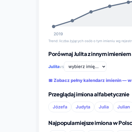
2019
Trend: liczba żyjących osób o tym imieniu wg rejes
Porównaj Julita z innym imieniem
Julita
vs
📅 Zobacz pełny kalendarz imienin — w
Przeglądaj imiona alfabetycznie
Józefa
Judyta
Julia
Julian
Najpopularniejsze imiona w Pols