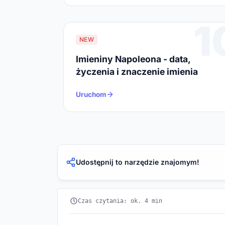
1
NEW
Imieniny Napoleona - data,
życzenia i znaczenie imienia
Uruchom
Udostępnij to narzędzie znajomym!
Czas czytania: ok. 4 min