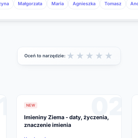
zyna
Małgorzata
Maria
Agnieszka
Tomasz
And
★
★
★
★
★
Oceń to narzędzie:
1
02
NEW
Imieniny Ziema - daty, życzenia,
znaczenie imienia