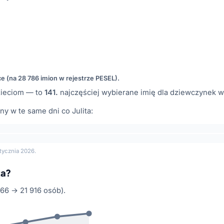
ce (na 28 786 imion w rejestrze PESEL).
ieciom — to
141.
najczęściej wybierane imię dla dziewczynek w
y w te same dni co Julita:
tycznia 2026.
ta?
66 → 21 916 osób).