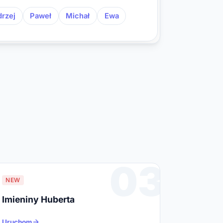
rzej
Paweł
Michał
Ewa
03
NEW
Imieniny Huberta
Uruchom