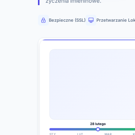
życzenia imieninowe.
Bezpieczne (SSL)
Przetwarzanie Lo
28 lutego
STY
LUT
MAR
K