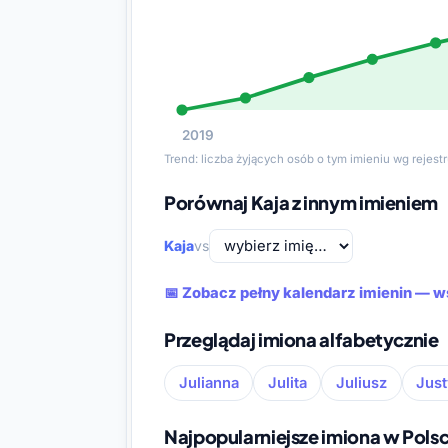
2019
Trend: liczba żyjących osób o tym imieniu wg rejes
Porównaj Kaja z innym imieniem
Kaja
vs
📅 Zobacz pełny kalendarz imienin — w
Przeglądaj imiona alfabetycznie
Julianna
Julita
Juliusz
Jus
Najpopularniejsze imiona w Pols