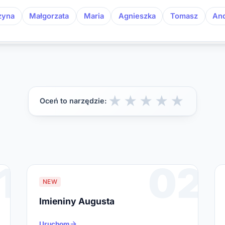
zyna
Małgorzata
Maria
Agnieszka
Tomasz
And
★
★
★
★
★
Oceń to narzędzie:
1
02
NEW
Imieniny Augusta
Uruchom