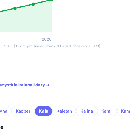
2026
tru PESEL (8 rocznych snapshotów 2019–2026, dane.gov.pl, CC0).
szystkie imiona i daty →
tyna
Kacper
Kaja
Kajetan
Kalina
Kamil
Kam
ce