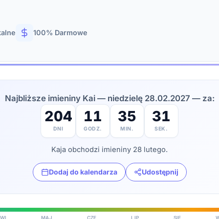
kalne
100% Darmowe
Najbliższe imieniny Kai — niedzielę 28.02.2027 — za:
204
11
35
29
DNI
GODZ.
MIN.
SEK.
Kaja obchodzi imieniny 28 lutego.
Dodaj do kalendarza
Udostępnij
WI
MAJ
CZE
LIP
SIE