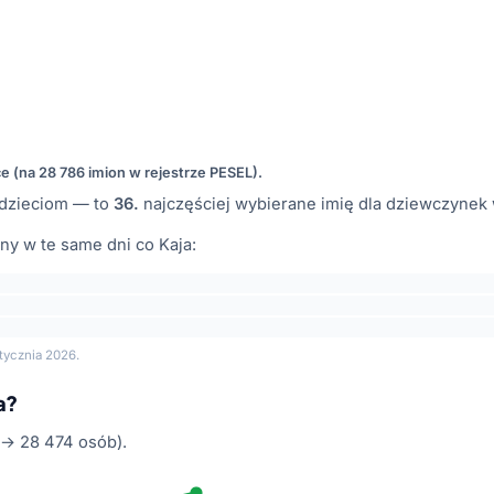
ce (na 28 786 imion w rejestrze PESEL).
dzieciom — to
36.
najczęściej wybierane imię dla dziewczynek 
y w te same dni co Kaja:
tycznia 2026.
a?
 → 28 474 osób).