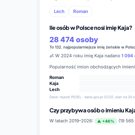
Lech
Roman
Ile osób w Polsce nosi imię Kaja?
28 474 osoby
To 132. najpopularniejsze imię żeńskie w Pols
👶 W 2024 roku imię Kaja nadano
1 094
Popularność imion obchodzących imienin
Roman
Kaja
Lech
Dane:
rejestr PESEL · dane.gov.pl
(CC0), stan na 20 s
Czy przybywa osób o imieniu Kaj
W latach 2019–2026:
(19 565
▲ +46%