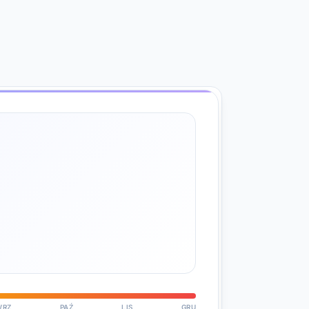
WRZ
PAŹ
LIS
GRU