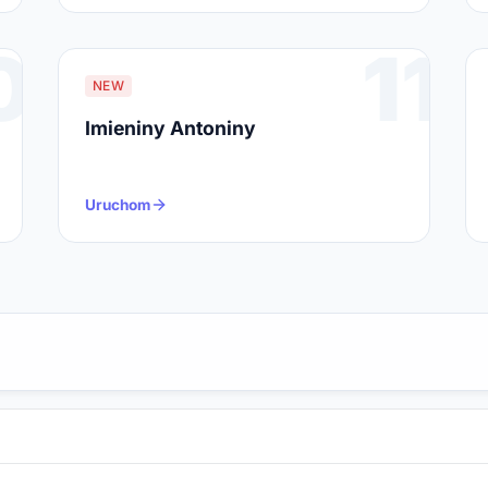
0
11
NEW
Imieniny Antoniny
Uruchom