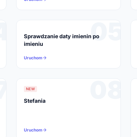
4
05
Sprawdzanie daty imienin po
imieniu
Uruchom
7
08
NEW
Stefania
Uruchom