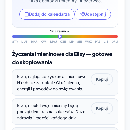
Eliza obchodzi imieniny 14 czerwca.
Dodaj do kalendarza
Udostępnij
14 czerwca
STY
LUT
MAR
KWI
MAJ
CZE
LIP
SIE
WRZ
PAŹ
LIS
GRU
Życzenia imieninowe dla Elizy — gotowe
do skopiowania
Eliza, najlepsze życzenia imieninowe!
Kopiuj
Niech nie zabraknie Ci uśmiechu,
energii i powodów do świętowania.
Eliza, niech Twoje imieniny będą
Kopiuj
początkiem pasma sukcesów. Dużo
zdrowia i radości każdego dnia!