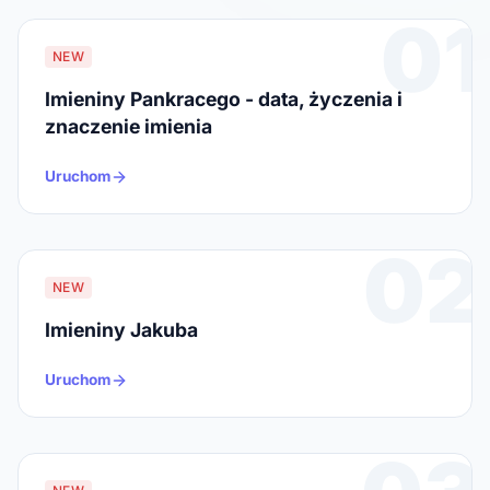
01
NEW
Imieniny Pankracego - data, życzenia i
znaczenie imienia
Uruchom
02
NEW
Imieniny Jakuba
Uruchom