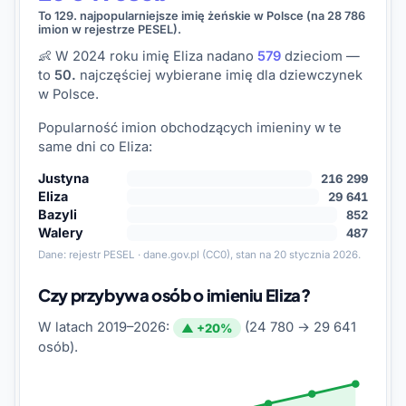
To 129. najpopularniejsze imię żeńskie w Polsce (na 28 786
imion w rejestrze PESEL).
👶 W 2024 roku imię Eliza nadano
579
dzieciom —
to
50.
najczęściej wybierane imię dla dziewczynek
w Polsce.
Popularność imion obchodzących imieniny w te
same dni co Eliza:
Justyna
216 299
Eliza
29 641
Bazyli
852
Walery
487
Dane:
rejestr PESEL · dane.gov.pl
(CC0), stan na 20 stycznia 2026.
Czy przybywa osób o imieniu Eliza?
W latach 2019–2026:
(24 780 → 29 641
▲ +20%
osób).