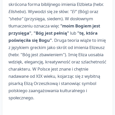
skrócona forma biblijnego imienia Elżbieta (hebr.
Elisheba
). Wywodzi się ze słów:
"El"
(Bóg) oraz
"sheba"
(przysięga, siedem). W dosłownym
tłumaczeniu oznacza więc
"moim Bogiem jest
przysięga"
,
"Bóg jest pełnią"
lub
"tę, która
poświęciła się Bogu"
. Druga teoria wiąże to imię
z językiem greckim jako skrót od imienia Elizeusz
(hebr. "Bóg jest zbawieniem"). Imię Eliza uosabia
wdzięk, elegancję, kreatywność oraz szlachetność
charakteru. W Polsce jest znane i chętnie
nadawane od XIX wieku, kojarząc się z wybitną
pisarką Elizą Orzeszkową i stanowiąc symbol
polskiego zaangażowania kulturalnego i
społecznego.