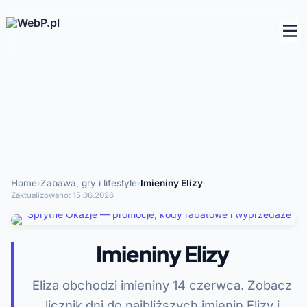
Home
›
Zabawa, gry i lifestyle
›
Imieniny Elizy
·
Zaktualizowano:
15.06.2026
Imieniny Elizy
Eliza obchodzi imieniny 14 czerwca. Zobacz
licznik dni do najbliższych imienin Elizy i