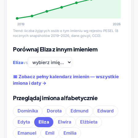
2019
2026
Trend: liczba żyjących osób o tym imieniu wg rejestru PESEL (8
rocznych snapshotów 2019–2026, dane.gov.pl, CC0).
Porównaj Eliza z innym imieniem
Eliza
vs
📅 Zobacz pełny kalendarz imienin — wszystkie
imiona i daty →
Przeglądaj imiona alfabetycznie
Dominika
Dorota
Edmund
Edward
Edyta
Eliza
Elwira
Elżbieta
Emanuel
Emil
Emilia