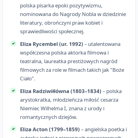
polska pisarka epoki pozytywizmu,
nominowana do Nagrody Nobla w dziedzinie
literatury, obrończyni praw kobiet i
sprawiedliwości społecznej.
Eliza Rycembel (ur. 1992)
– utalentowana
współczesna polska aktorka filmowa i
teatralna, laureatka prestiżowych nagród
filmowych za role w filmach takich jak "Boże
Ciało".
Eliza Radziwiłłówna (1803–1834)
– polska
arystokratka, młodzieńcza miłość cesarza
Niemiec Wilhelma I, znana z urody i
romantycznych dziejów.
Eliza Acton (1799–1859)
– angielska poetka i
autorka jednej z pierwszych nowoczesnych