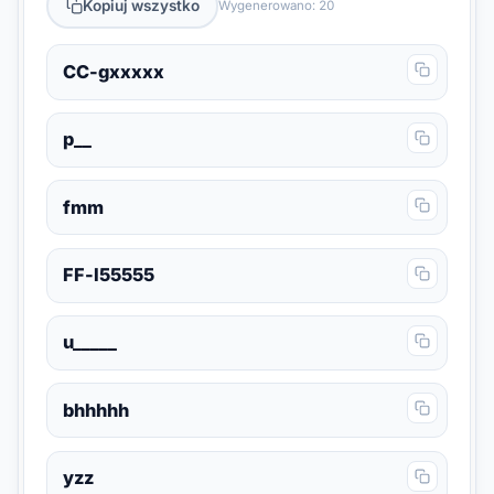
Kopiuj wszystko
Wygenerowano: 20
CC-gxxxxx
p__
fmm
FF-l55555
u_____
bhhhhh
yzz