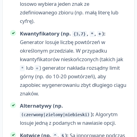
losowo wybiera jeden znak ze
zdefiniowanego zbioru (np. małą literę lub
cyfrę).
Kwantyfikatory (np.
,
,
):
{3,7}
*
+
Generator losuje liczbę powtórzeń w
określonym przedziale. W przypadku
kwantyfikatorów nieskończonych (takich jak
lub
) generator nakłada rozsądny limit
*
+
górny (np. do 10-20 powtórzeń), aby
zapobiec wygenerowaniu zbyt długiego ciągu
znaków.
Alternatywy (np.
):
Algorytm
(czerwony|zielony|niebieski)
losuje jedną z podanych w nawiasie opcji.
Kotwice (np.
,
):
Są ignorowane podczas
^
$