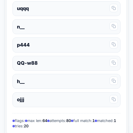
uqqq
n__
p444
QQ-w88
h__
ojjj
flags:
max len:
64
attempts:
80
full match:
1
matched:
1
tries:
20