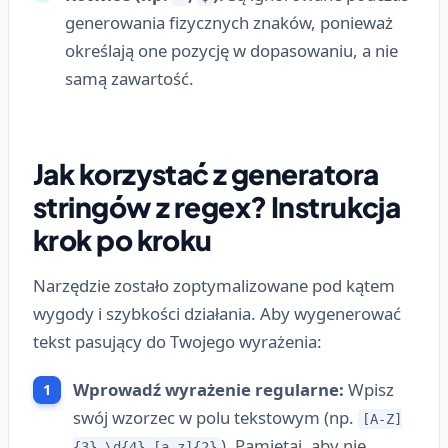
generowania fizycznych znaków, ponieważ
określają one pozycję w dopasowaniu, a nie
samą zawartość.
Jak korzystać z generatora
stringów z regex? Instrukcja
krok po kroku
Narzędzie zostało zoptymalizowane pod kątem
wygody i szybkości działania. Aby wygenerować
tekst pasujący do Twojego wyrażenia:
Wprowadź wyrażenie regularne:
Wpisz
swój wzorzec w polu tekstowym (np.
[A-Z]
). Pamiętaj, aby nie
{3}_\d{4}_[a-z]{2}