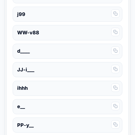
j99
WW-v88
d____
JJ-i___
ihhh
e__
PP-y__