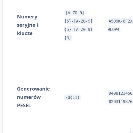
[A-Z0-9]
Numery
{5}-[A-Z0-9]
A5D9K-8F2X
seryjne i
{5}-[A-Z0-9]
9LOP4
klucze
{5}
Generowanie
9408123456
numerów
\d{11}
8203119876
PESEL