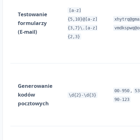
[a-z]
Testowanie
{5,10}@[a-z]
xhytrq@gma
formularzy
{3,7}\.[a-z]
vmdkspwq@o
(E-mail)
{2,3}
Generowanie
,
00-950
53
kodów
\d{2}-\d{3}
90-123
pocztowych