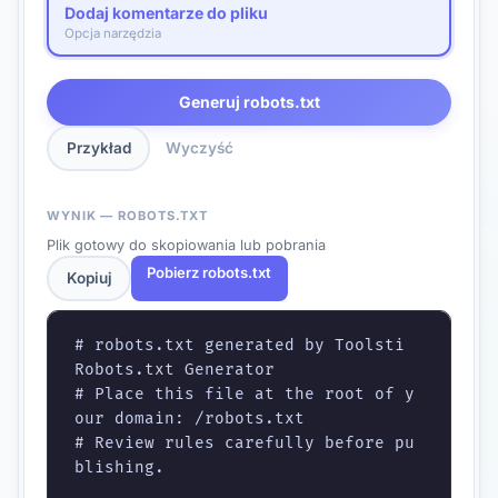
Dodaj komentarze do pliku
Opcja narzędzia
Generuj robots.txt
Przykład
Wyczyść
WYNIK — ROBOTS.TXT
Plik gotowy do skopiowania lub pobrania
Pobierz robots.txt
Kopiuj
# robots.txt generated by Toolsti 
Robots.txt Generator

# Place this file at the root of y
our domain: /robots.txt

# Review rules carefully before pu
blishing.
