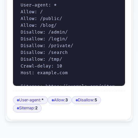
User-agent: *

Allow: /

Allow: /public/

Allow: /blog/

Disallow: /admin/

Disallow: /login/

Disallow: /private/

Disallow: /search

Disallow: /tmp/

Crawl-delay: 10

Host: example.com

Sitemap: https://example.com/sitem
ap.xml

Sitemap: https://example.com/sitem
User-agent:
*
Allow:
3
Disallow:
5
Sitemap:
2