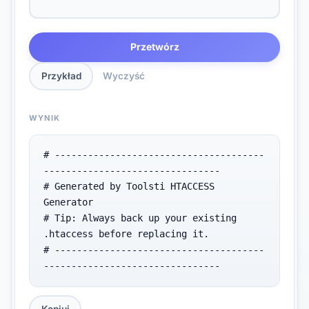
Przetwórz
Przykład
Wyczyść
WYNIK
# --------------------------------------
--------------------------------

# Generated by Toolsti HTACCESS 
Generator

# Tip: Always back up your existing 
.htaccess before replacing it.

# --------------------------------------