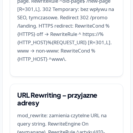
page. RewriteRule ^old-page$ /new-page
[R=301,L]. 302 Temporary: bez wpływu na
SEO, tymczasowe. Redirect 302 /promo
/landing. HTTPS redirect: RewriteCond %
{HTTPS} off → RewriteRule ^ https://%
{HTTP_HOST}%{REQUEST_URI} [R=301,L].
www → non-www: RewriteCond %
{HTTP_HOST} ^www\.
URL Rewriting – przyjazne
adresy
mod_rewrite: zamienia czytelne URL na
query string. RewriteEngine On
(wymagane). RewriteRule ^artykul/([0-