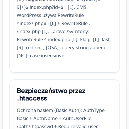
9]+)$ index.php?id=$1 [L]. CMS:
WordPress używa RewriteRule
^index\.php$ - [L] + RewriteRule .
/index.php [L]. Laravel/Symfony:
RewriteRule ^ index.php [L]. Flagi: [L]=last,
[R]=redirect, [QSA]=query string append,
[NC]=case insensitive.
Bezpieczeństwo przez
.htaccess
Ochrona hasłem (Basic Auth): AuthType
Basic + AuthName + AuthUserFile
/path/.htpasswd + Require valid-user.