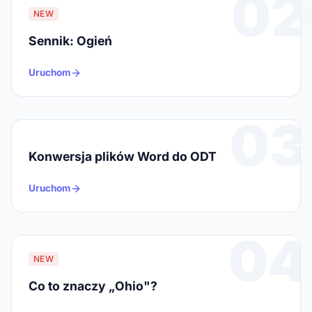
02
NEW
Sennik: Ogień
Uruchom
03
Konwersja plików Word do ODT
Uruchom
04
NEW
Co to znaczy „Ohio"?