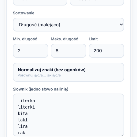
Sortowanie
Min. długość
Maks. długość
Limit
Normalizuj znaki (bez ogonków)
Porównuj ą/ć/ę… jak a/c/e
Słownik (jedno słowo na linię)