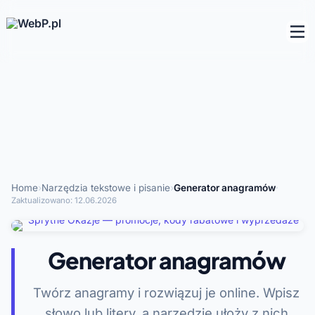
Home
›
Narzędzia tekstowe i pisanie
›
Generator anagramów
·
Zaktualizowano:
12.06.2026
Generator anagramów
Twórz anagramy i rozwiązuj je online. Wpisz
słowo lub litery, a narzędzie ułoży z nich