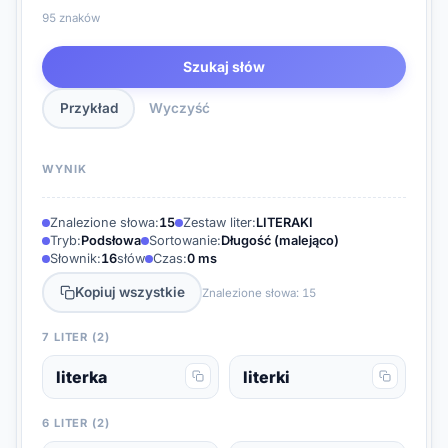
95 znaków
Szukaj słów
Przykład
Wyczyść
WYNIK
Znalezione słowa:
15
Zestaw liter:
LITERAKI
Tryb:
Podsłowa
Sortowanie:
Długość (malejąco)
Słownik:
16
słów
Czas:
0 ms
Kopiuj wszystkie
Znalezione słowa: 15
7 LITER (2)
literka
literki
6 LITER (2)