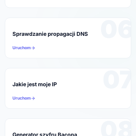
06
Sprawdzanie propagacji DNS
Uruchom
07
Jakie jest moje IP
Uruchom
08
Generator szyfru Bacona