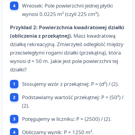
Wniosek: Pole powierzchni jednej płytki
wynosi 0.0225 m² (czyli 225 cm²).
Przykład 2: Powierzchnia kwadratowej działki
(obliczenia z przekątnej).
Masz kwadratową
działkę rekreacyjną. Zmierzyłeś odległość między
przeciwległymi rogami działki (przekątną), która
wynosi d = 50 m. Jakie jest pole powierzchni tej
działki?
Stosujemy wzór z przekątnej: P = (d²) / (2).
Podstawiamy wartość przekątnej: P = (50²) /
(2).
Potęgujemy w liczniku: P = (2500) / (2).
Obliczamy wynik: P = 1250 m².