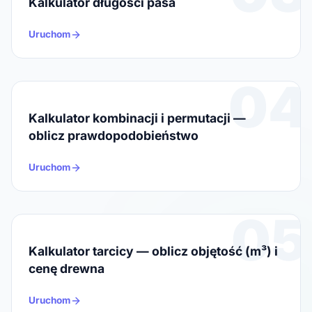
Kalkulator długości pasa
Uruchom
04
Kalkulator kombinacji i permutacji —
oblicz prawdopodobieństwo
Uruchom
05
Kalkulator tarcicy — oblicz objętość (m³) i
cenę drewna
Uruchom