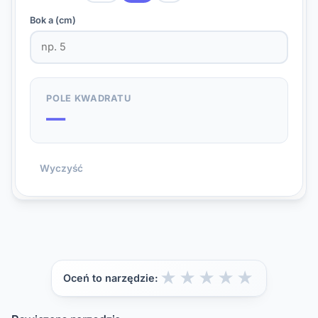
Bok a
(cm)
POLE KWADRATU
—
Wyczyść
★
★
★
★
★
Oceń to narzędzie: