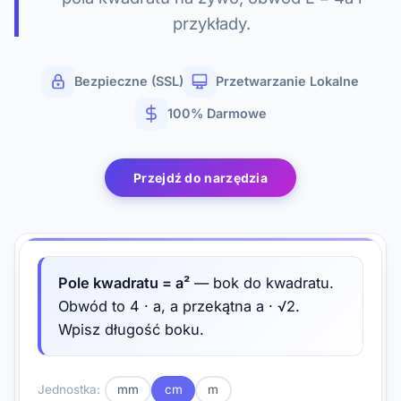
przykłady.
Bezpieczne (SSL)
Przetwarzanie Lokalne
100% Darmowe
Przejdź do narzędzia
Pole kwadratu = a²
— bok do kwadratu.
Obwód to 4 · a, a przekątna a · √2.
Wpisz długość boku.
Jednostka:
mm
cm
m