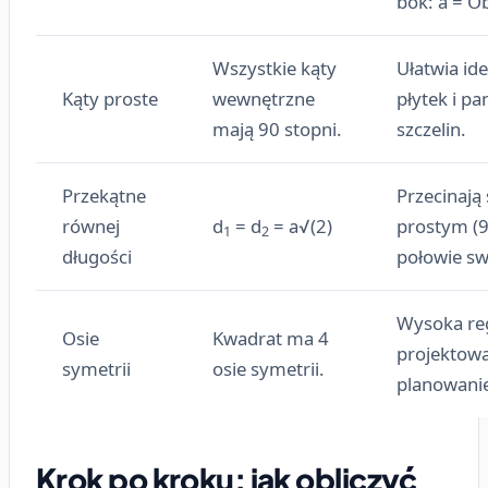
bok: a = O
Wszystkie kąty
Ułatwia id
Kąty proste
wewnętrzne
płytek i p
mają 90 stopni.
szczelin.
Przekątne
Przecinają
równej
d
= d
= a√(2)
prostym (9
1
2
długości
połowie sw
Wysoka reg
Osie
Kwadrat ma 4
projektowa
symetrii
osie symetrii.
planowanie
Krok po kroku: jak obliczyć