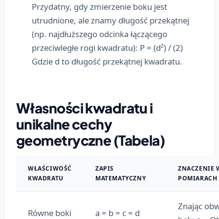
Przydatny, gdy zmierzenie boku jest
utrudnione, ale znamy długość przekątnej
(np. najdłuższego odcinka łączącego
przeciwległe rogi kwadratu): P = (d²) / (2)
Gdzie d to długość przekątnej kwadratu.
Własności kwadratu i
unikalne cechy
geometryczne (Tabela)
WŁAŚCIWOŚĆ
ZAPIS
ZNACZENIE 
KWADRATU
MATEMATYCZNY
POMIARACH
Znając obw
Równe boki
a = b = c = d