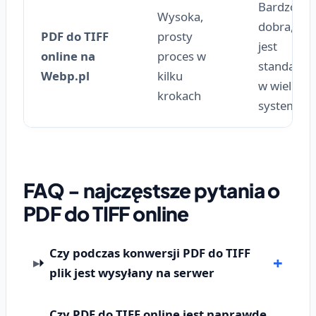
Bardzo
Wysoka,
dobra, TIF
PDF do TIFF
prosty
jest
online na
proces w
standard
Webp.pl
kilku
w wielu
krokach
systemac
FAQ - najczęstsze pytania o
PDF do TIFF online
Czy podczas konwersji PDF do TIFF
plik jest wysyłany na serwer
Czy PDF do TIFF online jest naprawdę