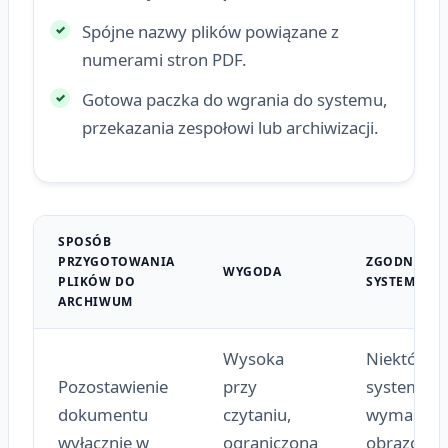
Spójne nazwy plików powiązane z
numerami stron PDF.
Gotowa paczka do wgrania do systemu,
przekazania zespołowi lub archiwizacji.
SPOSÓB
PRZYGOTOWANIA
ZGODNOŚĆ 
WYGODA
PLIKÓW DO
SYSTEMAMI
ARCHIWUM
Wysoka
Niektóre
Pozostawienie
przy
systemy
dokumentu
czytaniu,
wymagają
wyłącznie w
ograniczona
obrazów