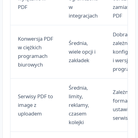
PDF
w
zamiast
integracjach
PDF
Dobra, ale
Konwersja PDF
Średnia,
zależna od
w ciężkich
wiele opcji i
konfigurac
programach
zakładek
i wersji
biurowych
programu
Średnia,
Zależna o
Serwisy PDF to
limity,
formatu i
image z
reklamy,
ustawień
uploadem
czasem
serwisu
kolejki