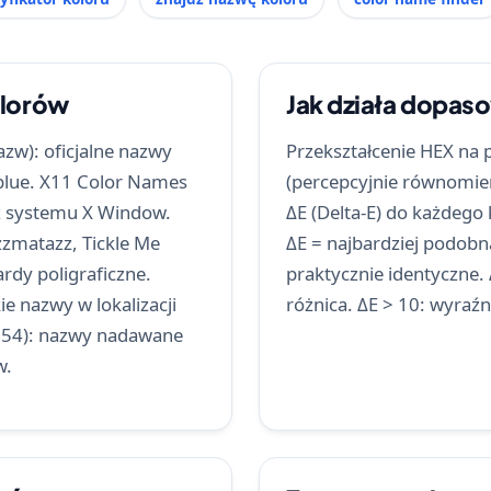
olorów
Jak działa dopas
zw): oficjalne nazwy
Przekształcenie HEX na 
rblue. X11 Color Names
(percepcyjnie równomier
 z systemu X Window.
ΔE (Delta-E) do każdego 
zzmatazz, Tickle Me
ΔE = najbardziej podobn
rdy poligraficzne.
praktycznie identyczne.
ie nazwy w lokalizacji
różnica. ΔE > 10: wyraźn
(954): nazwy nadawane
w.