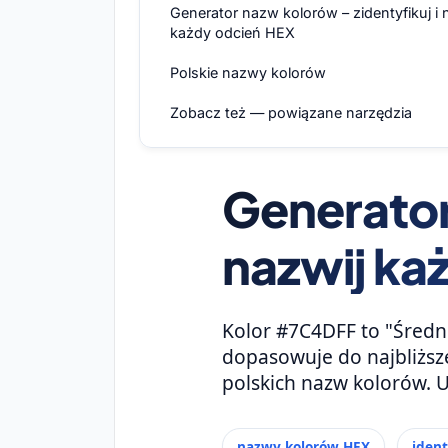
Generator nazw kolorów – zidentyfikuj i 
każdy odcień HEX
Polskie nazwy kolorów
Zobacz też — powiązane narzędzia
Generator
nazwij ka
Kolor #7C4DFF to "Średni 
dopasowuje do najbliższe
polskich nazw kolorów. 
nazwy kolorów HEX
ident