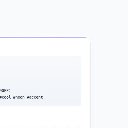
0FF)

#cool #neon #accent