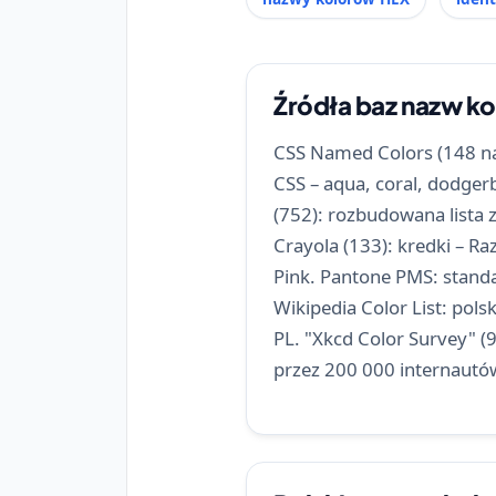
Źródła baz nazw k
CSS Named Colors (148 na
CSS – aqua, coral, dodge
(752): rozbudowana lista
Crayola (133): kredki – Ra
Pink. Pantone PMS: standa
Wikipedia Color List: polsk
PL. "Xkcd Color Survey" 
przez 200 000 internautó