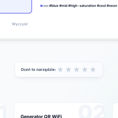
raw:
#blue #mid #high-saturation #cool #neon
Wyczyść
★
★
★
★
★
Oceń to narzędzie:
1
02
Generator QR WiFi