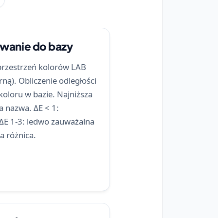
owanie do bazy
przestrzeń kolorów LAB
ną). Obliczenie odległości
koloru w bazie. Najniższa
a nazwa. ΔE < 1:
 ΔE 1-3: ledwo zauważalna
a różnica.