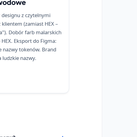
awodowe
designu z czytelnymi
 klientem (zamiast HEX –
a"). Dobór farb malarskich
 HEX. Eksport do Figma:
je nazwy tokenów. Brand
a ludzkie nazwy.