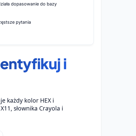
działa dopasowanie do bazy
zęstsze pytania
ntyfikuj i
uje każdy kolor HEX i
X11, słownika Crayola i