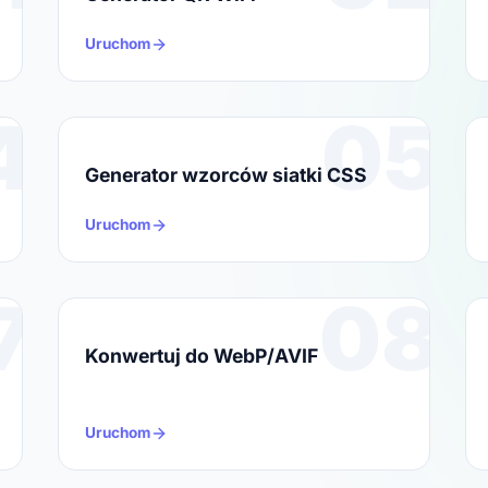
Uruchom
4
05
Generator wzorców siatki CSS
Uruchom
7
08
Konwertuj do WebP/AVIF
Uruchom