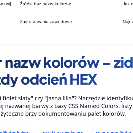
nazwij
Źródła baz nazw kolorów
Jak 
Zastosowania zawodowe
Najc
 nazw kolorów – zide
żdy odcień HEX
fiolet slaty" czy "Jasna lilia"? Narzędzie identyfik
j nazwanej barwy z bazy CSS Named Colors, listy 
Użyteczne przy dokumentowaniu palet kolorów.
yfikator koloru
znajdź nazwę koloru
color name finder