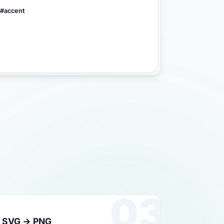
 #accent
03
SVG → PNG