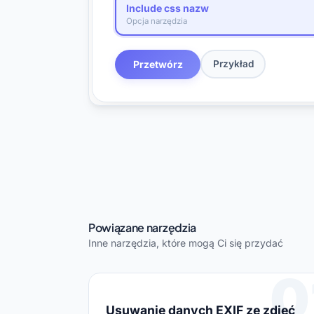
Include css nazw
Opcja narzędzia
Przetwórz
Przykład
Powiązane narzędzia
Inne narzędzia, które mogą Ci się przydać
0
Usuwanie danych EXIF ze zdjęć