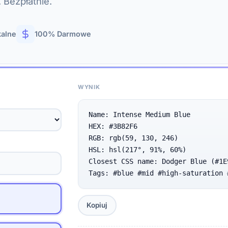
 Bezpłatnie.
kalne
100% Darmowe
WYNIK
Name: Intense Medium Blue

HEX: #3B82F6

RGB: rgb(59, 130, 246)

HSL: hsl(217°, 91%, 60%)

Closest CSS name: Dodger Blue (#1E9
Tags: #blue #mid #high-saturation 
Kopiuj