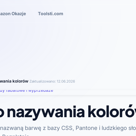
azon Okazje
Toolsti.com
wania kolorów
·
Zaktualizowano:
12.06.2026
o nazywania kolor
 nazwaną barwę z bazy CSS, Pantone i ludzkiego sł