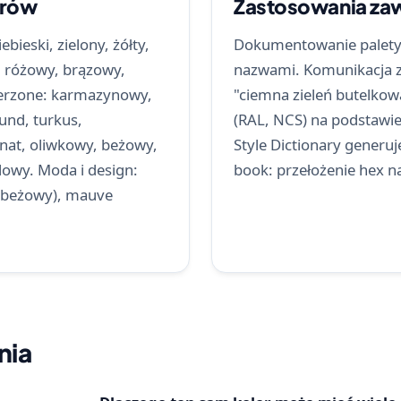
orów
Zastosowania z
ieski, zielony, żółty,
Dokumentowanie palety 
 różowy, brązowy,
nazwami. Komunikacja z
szerzone: karmazynowy,
"ciemna zieleń butelkow
und, turkus,
(RAL, NCS) na podstawie
nat, oliwkowy, beżowy,
Style Dictionary generu
lowy. Moda i design:
book: przełożenie hex n
o-beżowy), mauve
nia