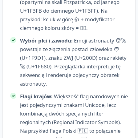
(opartymi na skali Fitzpatricka, od jasnego
U+1F3FB do ciemnego U+1F3FF). Na
przykład: kciuk w górę 👍 + modyfikator
ciemnego koloru skóry = 👍🏿.
Wybór płci i zawodu:
Emoji astronauty 🧑‍🚀
powstaje ze złączenia postaci człowieka 🧑
(U+1F9D1), znaku ZWJ (U+200D) oraz rakiety
🚀 (U+1F680). Przeglądarka interpretuje tę
sekwencję i renderuje pojedynczy obrazek
astronauty.
Flagi krajów:
Większość flag narodowych nie
jest pojedynczymi znakami Unicode, lecz
kombinacją dwóch specjalnych liter
regionalnych (Regional Indicator Symbols).
Na przykład flaga Polski 🇵🇱 to połączenie