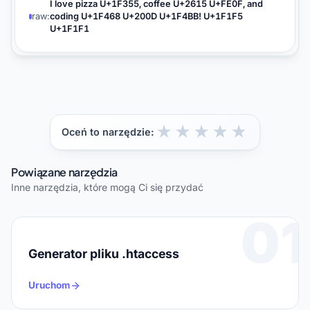
I love pizza U+1F355, coffee U+2615 U+FE0F, and
raw:
coding U+1F468 U+200D U+1F4BB! U+1F1F5
U+1F1F1
★
★
★
★
★
Oceń to narzędzie:
Powiązane narzędzia
Inne narzędzia, które mogą Ci się przydać
01
Generator pliku .htaccess
Uruchom