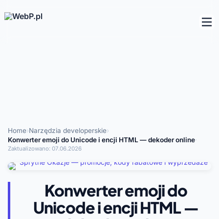
Home
›
Narzędzia developerskie
›
Konwerter emoji do Unicode i encji HTML — dekoder online
·
Zaktualizowano:
07.06.2026
Konwerter emoji do
Unicode i encji HTML —