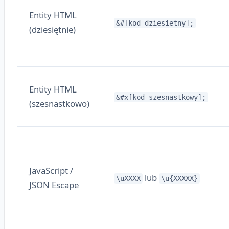
Entity HTML
&#[kod_dziesietny];
(dziesiętnie)
Entity HTML
&#x[kod_szesnastkowy];
(szesnastkowo)
JavaScript /
lub
\uXXXX
\u{XXXXX}
JSON Escape