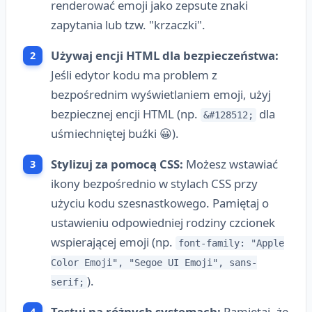
renderować emoji jako zepsute znaki
zapytania lub tzw. "krzaczki".
Używaj encji HTML dla bezpieczeństwa:
Jeśli edytor kodu ma problem z
bezpośrednim wyświetlaniem emoji, użyj
bezpiecznej encji HTML (np.
dla
&#128512;
uśmiechniętej buźki 😀).
Stylizuj za pomocą CSS:
Możesz wstawiać
ikony bezpośrednio w stylach CSS przy
użyciu kodu szesnastkowego. Pamiętaj o
ustawieniu odpowiedniej rodziny czcionek
wspierającej emoji (np.
font-family: "Apple
Color Emoji", "Segoe UI Emoji", sans-
).
serif;
Testuj na różnych systemach:
Pamiętaj, że