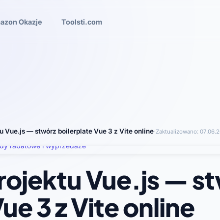
azon Okazje
Toolsti.com
u Vue.js — stwórz boilerplate Vue 3 z Vite online
·
Zaktualizowano:
07.06.
rojektu Vue.js — s
ue 3 z Vite online