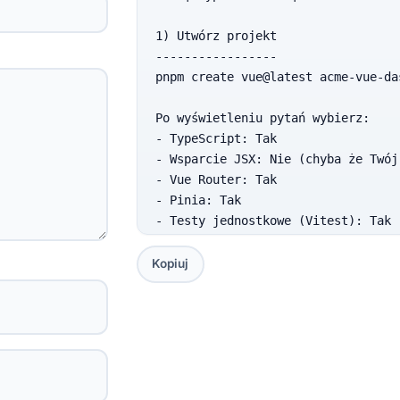
1) Utwórz projekt

-----------------

pnpm create vue@latest acme-vue-das
Po wyświetleniu pytań wybierz:

- TypeScript: Tak

- Wsparcie JSX: Nie (chyba że Twój
- Vue Router: Tak

- Pinia: Tak

- Testy jednostkowe (Vitest): Tak

- Testy E2E (Cypress): Nie

- ESLint: Tak

Kopiuj
- Prettier: Tak

2) Zainstaluj zależności

------------------------

cd acme-vue-dashboard

pnpm install
