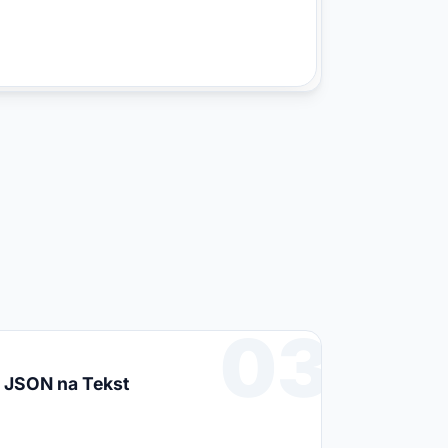
elonych elementów UI.

wielokrotnego użytku.

ia (grupowanych według domeny).

w .env i dokumentuj wymagane 
talacja -> lint -> testy -> 
s (lint + test + build) i 
03
JSON na Tekst