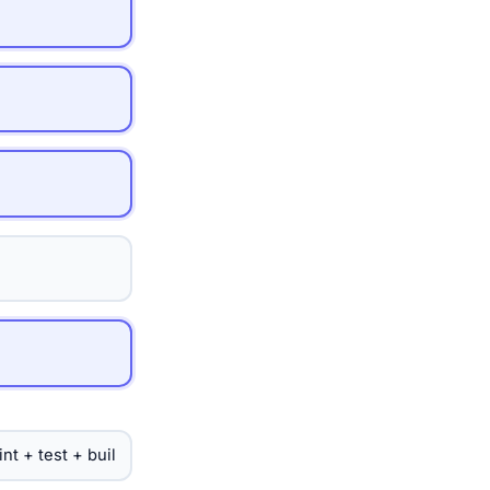
pnpm test:unit

9) Tailwind CSS (opcjonalnie)

------------------------------

pnpm add -D tailwindcss postcss aut
npx tailwindcss init -p

Zaktualizuj pole content w tailwind
  content: ['./index.html','./src/**/*.{vue,js,ts,jsx,tsx}']

Dodaj do ./src/assets/main.css (lu
stylów):

  @tailwind base;

  @tailwind components;

  @tailwind utilities;

Uruchom ponownie serwer dewelopers
Sugerowane konwencje projektu
