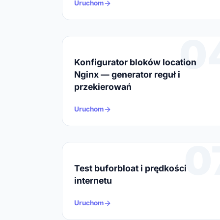
Uruchom
0
Konfigurator bloków location
Nginx — generator reguł i
przekierowań
Uruchom
0
Test buforbloat i prędkości
internetu
Uruchom