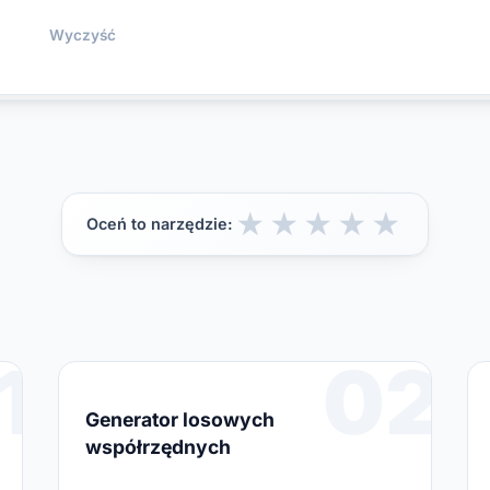
------------------------------

- Użyj src/components dla współdzi
Wyczyść
- Użyj src/composables dla logiki 
- Użyj src/stores dla store'ów Pin
- Przechowuj zmienne środowiskowe 
klucze w README.

- Dodaj minimalny pipeline CI: ins
build.

★
★
★
★
★
Oceń to narzędzie:
Uwagi do projektu

------------------

Przykład: Dodaj CI w GitHub Action
1
02
Generator losowych
współrzędnych