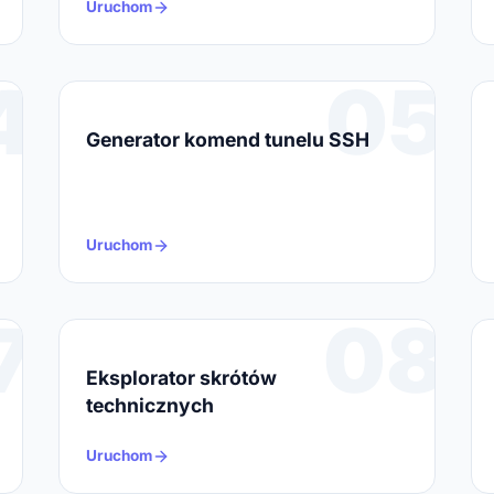
Uruchom
4
05
Generator komend tunelu SSH
Uruchom
7
08
Eksplorator skrótów
technicznych
Uruchom