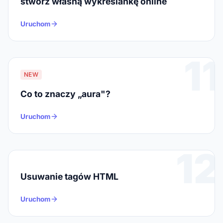
stwórz własną wykreślankę online
Uruchom
11
NEW
Co to znaczy „aura"?
Uruchom
12
Usuwanie tagów HTML
Uruchom