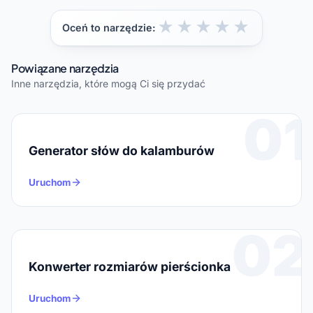
some browsers.

  if (synth.getVoices().length) speak();

★
★
★
★
★
Oceń to narzędzie:
  else 
synth.addEventListener('voiceschanged', 
Powiązane narzędzia
speak, { once: true });

Inne narzędzia, które mogą Ci się przydać
})();
01
Generator słów do kalamburów
Uruchom
02
Konwerter rozmiarów pierścionka
Uruchom