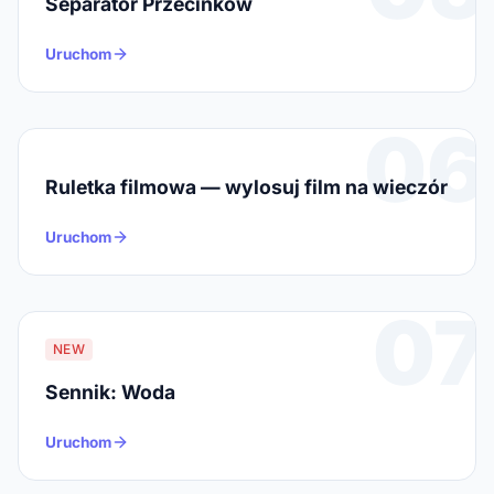
Separator Przecinków
Uruchom
06
Ruletka filmowa — wylosuj film na wieczór
Uruchom
07
NEW
Sennik: Woda
Uruchom