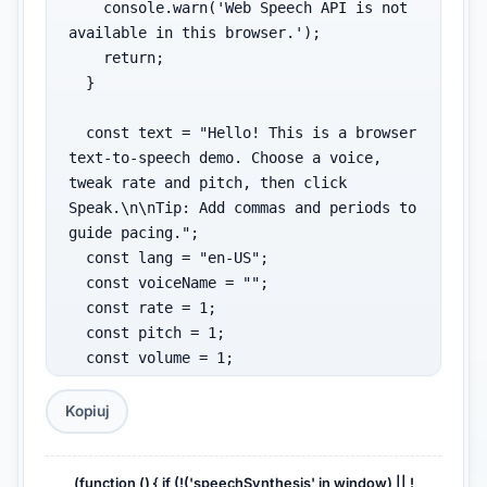
    console.warn('Web Speech API is not 
available in this browser.');

    return;

  }

  const text = "Hello! This is a browser 
text-to-speech demo. Choose a voice, 
tweak rate and pitch, then click 
Speak.\n\nTip: Add commas and periods to 
guide pacing.";

  const lang = "en-US";

  const voiceName = "";

  const rate = 1;

  const pitch = 1;

  const volume = 1;

  const cancelBeforeSpeak = true;

Kopiuj
  const synth = window.speechSynthesis;

  const speak = () => {

(function () { if (!('speechSynthesis' in window) || !