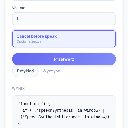
Volume
Cancel before speak
Opcja narzędzia
Przetwórz
Przykład
Wyczyść
WYNIK
(function () {

  if (!('speechSynthesis' in window) || 
!('SpeechSynthesisUtterance' in window)) 
{
