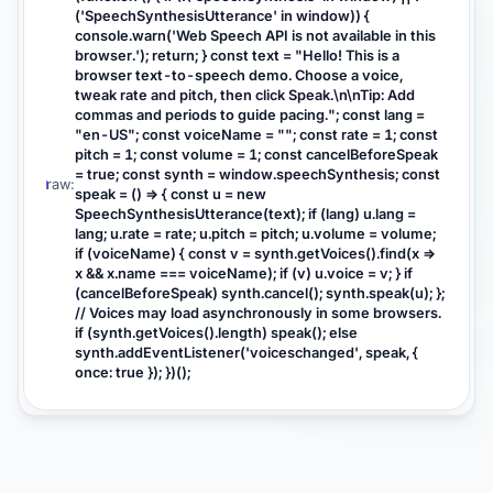
('SpeechSynthesisUtterance' in window)) {
    const u = new 
console.warn('Web Speech API is not available in this
SpeechSynthesisUtterance(text);

browser.'); return; } const text = "Hello! This is a
    if (lang) u.lang = lang;

browser text-to-speech demo. Choose a voice,
tweak rate and pitch, then click Speak.\n\nTip: Add
    u.rate = rate;

commas and periods to guide pacing."; const lang =
    u.pitch = pitch;

"en-US"; const voiceName = ""; const rate = 1; const
    u.volume = volume;

pitch = 1; const volume = 1; const cancelBeforeSpeak
= true; const synth = window.speechSynthesis; const
raw:
speak = () => { const u = new
    if (voiceName) {

SpeechSynthesisUtterance(text); if (lang) u.lang =
      const v = synth.getVoices().find(x 
lang; u.rate = rate; u.pitch = pitch; u.volume = volume;
=> x && x.name === voiceName);

if (voiceName) { const v = synth.getVoices().find(x =>
x && x.name === voiceName); if (v) u.voice = v; } if
      if (v) u.voice = v;

(cancelBeforeSpeak) synth.cancel(); synth.speak(u); };
    }

// Voices may load asynchronously in some browsers.
if (synth.getVoices().length) speak(); else
    if (cancelBeforeSpeak) 
synth.addEventListener('voiceschanged', speak, {
once: true }); })();
synth.cancel();

    synth.speak(u);

  };

  // Voices may load asynchronously in 