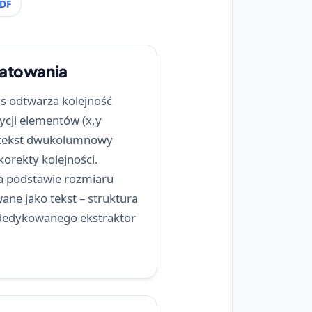
PDF
atowania
js odtwarza kolejność
ycji elementów (x,y
: tekst dwukolumnowy
orekty kolejności.
a podstawie rozmiaru
ane jako tekst – struktura
yj dedykowanego ekstraktor