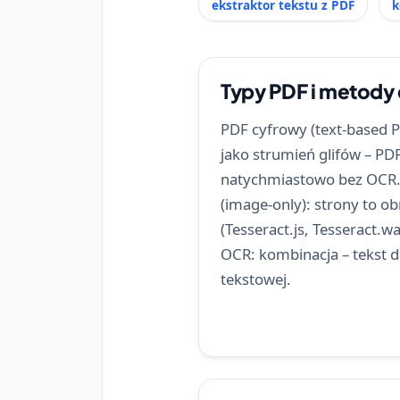
ekstraktor tekstu z PDF
k
Typy PDF i metody 
PDF cyfrowy (text-based PD
jako strumień glifów – PDF
natychmiastowo bez OCR
(image-only): strony to 
(Tesseract.js, Tesseract.
OCR: kombinacja – tekst 
tekstowej.