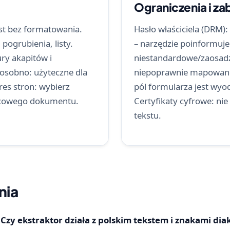
Ograniczenia i z
ekst bez formatowania.
Hasło właściciela (DRM):
pogrubienia, listy.
– narzędzie poinformuje
ry akapitów i
niestandardowe/zaosad
osobno: użyteczne dla
niepoprawnie mapowane
es stron: wybierz
pól formularza jest wy
nicowego dokumentu.
Certyfikaty cyfrowe: nie
tekstu.
nia
Czy ekstraktor działa z polskim tekstem i znakami di