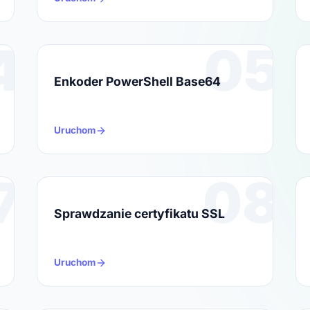
4
05
Enkoder PowerShell Base64
Uruchom
7
08
Sprawdzanie certyfikatu SSL
Uruchom