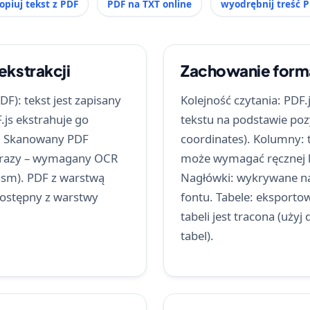
opiuj tekst z PDF
PDF na TXT online
wyodrębnij treść 
ekstrakcji
Zachowanie form
F): tekst jest zapisany
Kolejność czytania: PDF.
.js ekstrahuje go
tekstu na podstawie poz
. Skanowany PDF
coordinates). Kolumny
obrazy – wymagany OCR
może wymagać ręcznej k
wasm). PDF z warstwą
Nagłówki: wykrywane n
dostępny z warstwy
fontu. Tabele: eksportow
tabeli jest tracona (uż
tabel).