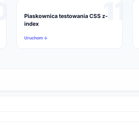
0
11
Piaskownica testowania CSS z-
index
Uruchom