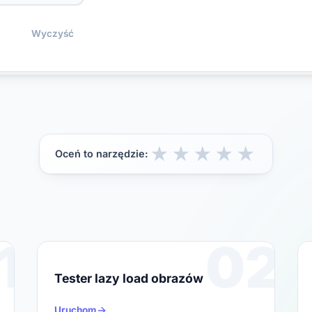
Wyczyść
★
★
★
★
★
Oceń to narzędzie:
1
02
Tester lazy load obrazów
Uruchom